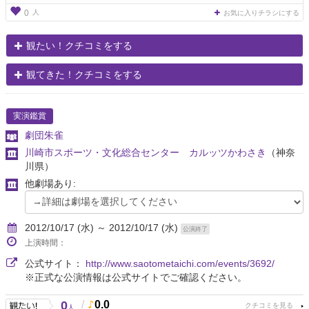
人
0
お気に入りチラシにする
観たい！クチコミをする
観てきた！クチコミをする
実演鑑賞
劇団朱雀
川崎市スポーツ・文化総合センター カルッツかわさき
（神奈
川県）
他劇場あり:
2012/10/17 (水) ～ 2012/10/17 (水)
公演終了
上演時間：
公式サイト：
http://www.saotometaichi.com/events/3692/
※正式な公演情報は公式サイトでご確認ください。
0
/
0.0
人