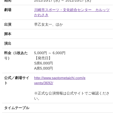
期間
2012/10/17 (水) ～ 2012/10/17 (水)
劇場
川崎市スポーツ・文化総合センター カルッツ
かわさき
出演
早乙女太一、ほか
脚本
演出
料金（1枚あた
5,000円 ～ 6,000円
り）
【発売日】
S席6,000円
A席5,000円
公式／劇場サイ
http://www.saotometaichi.com/e
ト
vents/3692/
※正式な公演情報は公式サイトでご確認くださ
い。
タイムテーブル