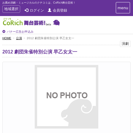
お薦め演劇・ミュージカルのクチコミは、CoRich舞台芸術！
T
menu
T
地域選択
ログイン
会員登録
o
o
g
g
g
g
l
l
バナー広告お申込み
e
e
HOME
公演
2012 劇団朱雀特別公演 早乙女太一
n
n
演劇
a
a
v
2012 劇団朱雀特別公演 早乙女太一
i
v
g
i
a
g
t
a
i
t
o
n
i
o
n