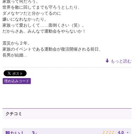
家族って何だろう。
世界を敵に回してまでも守ろうとしたり、
ダメなヤツだと分かってるのに
嫌いになれなかったり。
家族って愛おしくて……面倒くさい（笑）。
だからさあ、みんなで運動会をやらないか！
震災から２年。
家族のイベントである運動会が復活開催される前日、
長男が結婚...
もっと読む
埋め込みコード
クチコミ
♪
♪
♪
♪
♪
3
4.0
観たい！
人