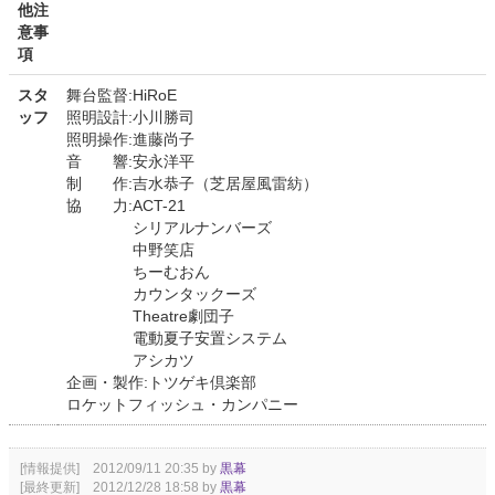
他注
意事
項
スタ
舞台監督:HiRoE
ッフ
照明設計:小川勝司
照明操作:進藤尚子
音 響:安永洋平
制 作:吉水恭子（芝居屋風雷紡）
協 力:ACT-21
シリアルナンバーズ
中野笑店
ちーむおん
カウンタックーズ
Theatre劇団子
電動夏子安置システム
アシカツ
企画・製作:トツゲキ倶楽部
ロケットフィッシュ・カンパニー
[情報提供] 2012/09/11 20:35 by
黒幕
[最終更新] 2012/12/28 18:58 by
黒幕