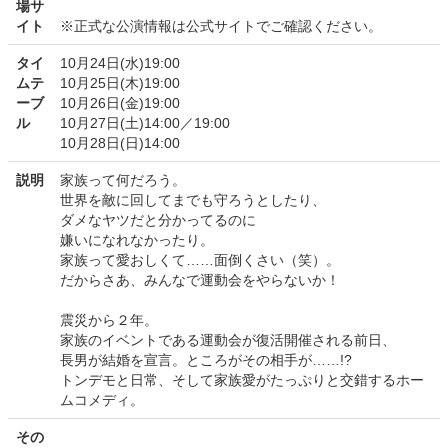
場サ
イト
※正式な公演情報は公式サイトでご確認ください。
タイ
10月24日(水)19:00
ムテ
10月25日(木)19:00
ーブ
10月26日(金)19:00
ル
10月27日(土)14:00／19:00
10月28日(日)14:00
説明
家族って何だろう。
世界を敵に回してまでも守ろうとしたり、
ダメなヤツだと分かってるのに
嫌いになれなかったり。
家族って愛おしくて……面倒くさい（笑）。
だからさあ、みんなで運動会をやらないか！
震災から２年。
家族のイベントである運動会が復活開催される前日、
長男が結婚を宣言。ところがその相手が……!?
トンデモと日常、そして家族愛がたっぷりと交錯するホー
ムコメディ。
その