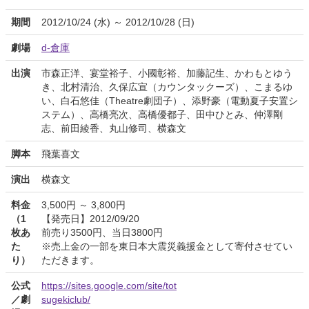
期間
2012/10/24 (水) ～ 2012/10/28 (日)
劇場
d-倉庫
出演
市森正洋、宴堂裕子、小國彰裕、加藤記生、かわもとゆう
き、北村清治、久保広宣（カウンタックーズ）、こまるゆ
い、白石悠佳（Theatre劇団子）、添野豪（電動夏子安置シ
ステム）、高橋亮次、高橋優都子、田中ひとみ、仲澤剛
志、前田綾香、丸山修司、横森文
脚本
飛葉喜文
演出
横森文
料金
3,500円 ～ 3,800円
（1
【発売日】2012/09/20
枚あ
前売り3500円、当日3800円
た
※売上金の一部を東日本大震災義援金として寄付させてい
り）
ただきます。
公式
https://sites.google.com/site/tot
／劇
sugekiclub/