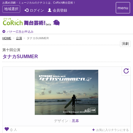
お薦め演劇・ミュージカルのクチコミは、CoRich舞台芸術！
T
menu
T
地域選択
ログイン
会員登録
o
o
g
g
g
g
l
l
バナー広告お申込み
e
e
HOME
公演
タナカSUMMER
n
n
演劇
a
a
v
第十回公演
i
v
タナカSUMMER
g
i
a
g
t
a
i
t
o
n
i
o
n
デザイン：
黒幕
人
0
お気に入りチラシにする