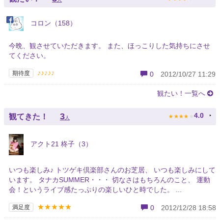
コロン（158）
今晩、観させていただきます。 また、ほっこりした気持ちにさせ
てください。
♪♪♪♪♪
期待度
0
2012/10/27 11:29
観たい！一覧へ
★
★
★
★
★
3
4.0
観てきた！
人
アクト21 柊子（3）
いつも楽しみ♪ トツゲキ倶楽部さんのお芝居、 いつも楽しみにして
います。 タナカSUMMER・・・ 切なさはもちろんのこと、 運動
会！というライブ感たっぷりの楽しいひと時でした。 ...
★★★★★
満足度
0
2012/12/28 18:58