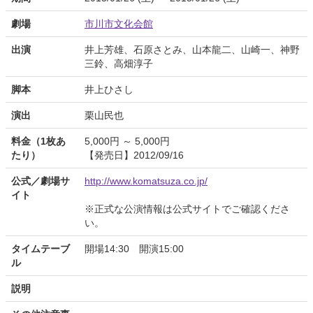
劇場
市川市文化会館
出演
井上芳雄、石原さとみ、山本龍二、山崎一、神野
三鈴、高畑淳子
脚本
井上ひさし
演出
栗山民也
料金（1枚あ
5,000円 ～ 5,000円
たり）
【発売日】2012/09/16
公式／劇場サ
http://www.komatsuza.co.jp/
イト
※正式な公演情報は公式サイトでご確認くださ
い。
タイムテーブ
開場14:30 開演15:00
ル
説明