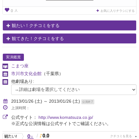
人
0
お気に入りチラシにする
観たい！クチコミをする
観てきた！クチコミをする
実演鑑賞
こまつ座
市川市文化会館
（千葉県）
他劇場あり:
2013/01/26 (土) ～ 2013/01/26 (土)
公演終了
上演時間：
公式サイト：
http://www.komatsuza.co.jp/
※正式な公演情報は公式サイトでご確認ください。
0
/
0.0
人