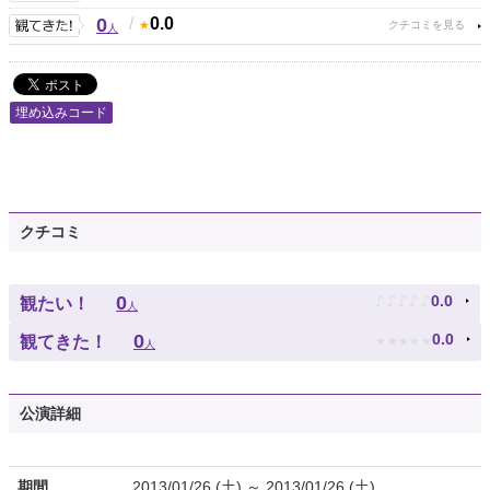
0
/
0.0
人
埋め込みコード
クチコミ
♪
♪
♪
♪
♪
0
0.0
観たい！
人
★
★
★
★
★
0
0.0
観てきた！
人
公演詳細
期間
2013/01/26 (土) ～ 2013/01/26 (土)