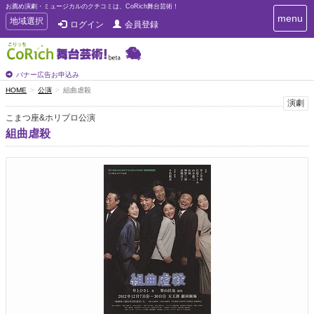
お薦め演劇・ミュージカルのクチコミは、CoRich舞台芸術！
T
menu
T
地域選択
ログイン
会員登録
o
o
g
g
g
g
l
l
バナー広告お申込み
e
e
HOME
公演
組曲虐殺
n
n
演劇
a
a
v
こまつ座&ホリプロ公演
i
v
組曲虐殺
g
i
a
g
t
a
i
t
o
n
i
o
n