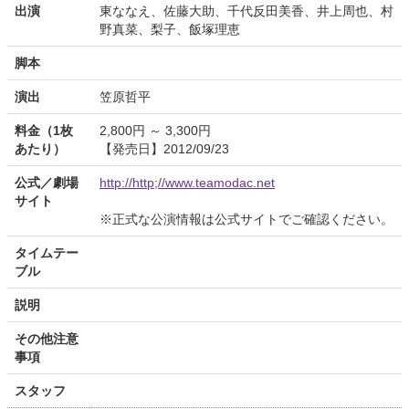
出演
東ななえ、佐藤大助、千代反田美香、井上周也、村
野真菜、梨子、飯塚理恵
脚本
演出
笠原哲平
料金（1枚
2,800円 ～ 3,300円
あたり）
【発売日】2012/09/23
公式／劇場
http://http;//www.teamodac.net
サイト
※正式な公演情報は公式サイトでご確認ください。
タイムテー
ブル
説明
その他注意
事項
スタッフ