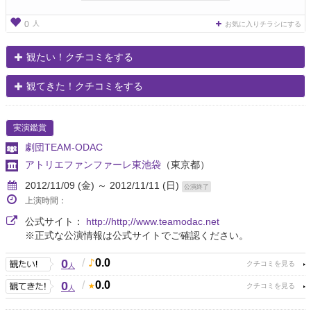
人
0
お気に入りチラシにする
観たい！クチコミをする
観てきた！クチコミをする
実演鑑賞
劇団TEAM-ODAC
アトリエファンファーレ東池袋
（東京都）
2012/11/09 (金) ～ 2012/11/11 (日)
公演終了
上演時間：
公式サイト：
http://http;//www.teamodac.net
※正式な公演情報は公式サイトでご確認ください。
0
/
0.0
人
0
/
0.0
人