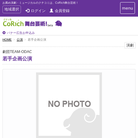
お薦め演劇・ミュージカルのクチコミは、CoRich舞台芸術！
T
menu
T
地域選択
ログイン
会員登録
o
o
g
g
g
g
l
l
バナー広告お申込み
e
e
HOME
公演
若手企画公演
n
n
演劇
a
a
v
劇団TEAM-ODAC
i
v
若手企画公演
g
i
a
g
t
a
i
t
o
n
i
o
n