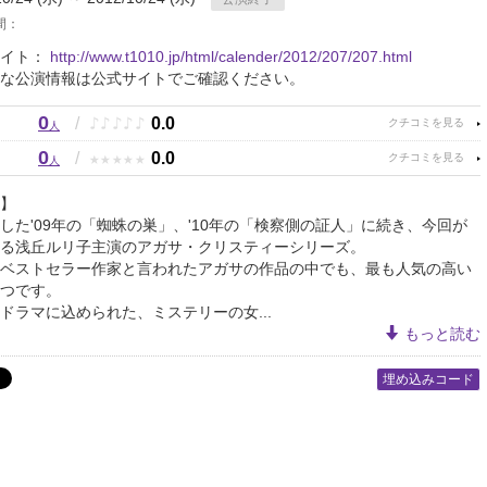
間：
サイト：
http://www.t1010.jp/html/calender/2012/207/207.html
な公演情報は公式サイトでご確認ください。
0
♪
♪
♪
♪
♪
/
0.0
人
0
★
★
★
★
★
/
0.0
人
】
した'09年の「蜘蛛の巣」、'10年の「検察側の証人」に続き、今回が
る浅丘ルリ子主演のアガサ・クリスティーシリーズ。
ベストセラー作家と言われたアガサの作品の中でも、最も人気の高い
つです。
ドラマに込められた、ミステリーの女...
もっと読む
埋め込みコード