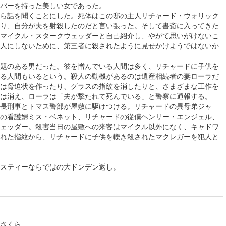
バーを持った美しい女であった。
ら話を聞くことにした。死体はこの邸の主人リチャード・ウォリック
り、自分が夫を射殺したのだと言い張った。そして書斎に入ってきた
マイクル・スタークウェッダーと自己紹介し、やがて思いがけないこ
人にしないために、第三者に殺されたように見せかけようではないか
題のある男だった。彼を憎んでいる人間は多く、リチャードに子供を
る人間もいるという。殺人の動機があるのは遺産相続者の妻ローラだ
は脅迫状を作ったり、グラスの指紋を消したりと、さまざまな工作を
は消え、ローラは「夫が撃たれて死んでいる」と警察に通報する。
長刑事とトマス警部が屋敷に駆けつける。リチャードの異母弟ジャ
の看護婦ミス・ベネット、リチャードの従僕ヘンリー・エンジェル、
ェッダー。殺害当日の屋敷への来客はマイクル以外になく、キャドワ
れた指紋から、リチャードに子供を轢き殺されたマクレガーを犯人と
スティーならではの大ドンデン返し。
さくら