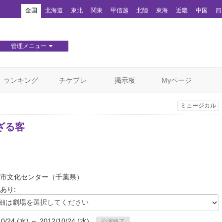
！
全国
北海道
東北
関東
甲信越
北陸
東海
近畿
中国
四
管理メニュー
団体WEBサイト管理
顧客管理
ランキング
チケプレ
掲示板
Myページ
ミュージカル
ざる客
市文化センター
（千葉県）
あり:
10/24 (水) ～ 2012/10/24 (水)
公演終了