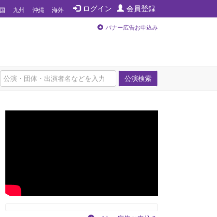
ログイン
会員登録
国
九州
沖縄
海外
バナー広告お申込み
公演検索