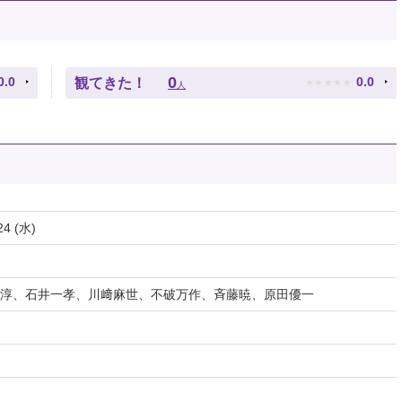
★
★
★
★
★
0
0.0
0.0
観てきた！
人
24 (水)
淳、石井一孝、川﨑麻世、不破万作、斉藤暁、原田優一