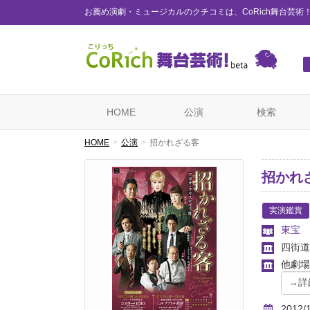
お薦め演劇・ミュージカルのクチコミは、CoRich舞台芸術
HOME
公演
検索
HOME
公演
招かれざる客
招かれ
実演鑑賞
東宝
四街道
他劇場
2012/