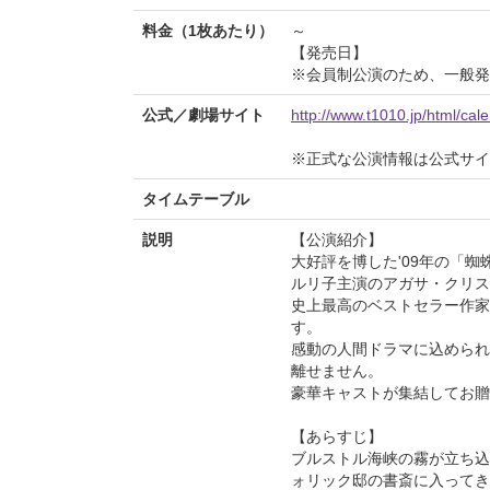
料金（1枚あたり）
～
【発売日】
※会員制公演のため、一般発
公式／劇場サイト
http://www.t1010.jp/html/ca
※正式な公演情報は公式サ
タイムテーブル
説明
【公演紹介】
大好評を博した'09年の「
ルリ子主演のアガサ・クリス
史上最高のベストセラー作家
す。
感動の人間ドラマに込められ
離せません。
豪華キャストが集結してお贈
【あらすじ】
ブルストル海峡の霧が立ち込
ォリック邸の書斎に入ってき