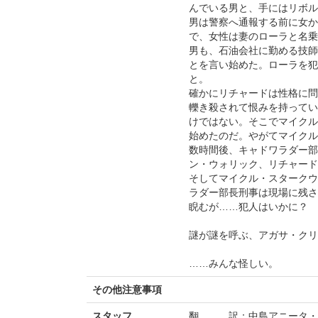
んでいる男と、手にはリボル
男は警察へ通報する前に女か
で、女性は妻のローラと名乗
男も、石油会社に勤める技師
とを言い始めた。ローラを犯
と。
確かにリチャードは性格に問
轢き殺されて恨みを持ってい
けではない。そこでマイクル
始めたのだ。やがてマイクル
数時間後、キャドワラダー部
ン・ウォリック、リチャード
そしてマイクル・スタークウ
ラダー部長刑事は現場に残さ
睨むが……犯人はいかに？
謎が謎を呼ぶ、アガサ・クリ
……みんな怪しい。
その他注意事項
スタッフ
翻 訳：中島アニータ・