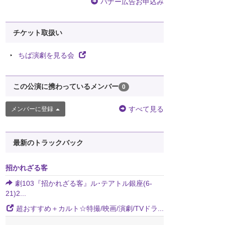
バナー広告お申込み
チケット取扱い
ちば演劇を見る会
この公演に携わっているメンバー
0
すべて見る
メンバーに登録
最新のトラックバック
招かれざる客
劇103『招かれざる客』ル･テアトル銀座(6-
21)2...
超おすすめ＋カルト☆特撮/映画/演劇/TVドラ...