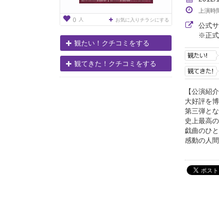
上演時
人
0
お気に入りチラシにする
公式
※正式
観たい！クチコミをする
観てきた！クチコミをする
【公演紹介
大好評を博
第三弾とな
史上最高の
戯曲のひと
感動の人間