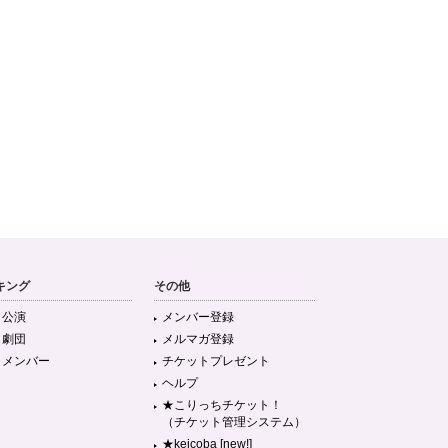
キング
その他
目公演
メンバー登録
目劇団
メルマガ登録
目メンバー
チケットプレゼント
ヘルプ
★こりっちチケット！
（チケット管理システム）
★keicoba [new!]