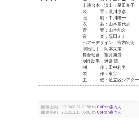
上演台本・演出：星田良子
装 置：荒川淳彦
照 明：中川隆一
衣 裳：山本基代志
音 響：山本能久
音 楽：窪田ミナ
ヘアーデザイン：宮内宏明
演出助手：岡本栄策
舞台監督：望月康彦
制作助手：渡邊 隆
制 作：田中利尚
製 作：東宝
主 催：足立区シアター1
[情報提供] 2012/08/27 21:58 by
CoRich案内人
[最終更新] 2012/11/18 05:01 by
CoRich案内人