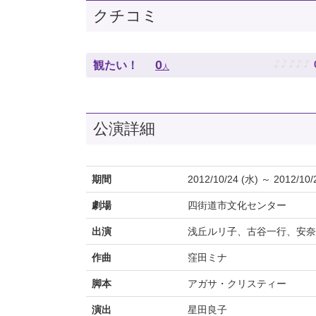
クチコミ
♪
♪
♪
♪
♪
0
観たい！
人
公演詳細
期間
2012/10/24 (水) ～ 2012/10/
劇場
四街道市文化センター
出演
浅丘ルリ子、古谷一行、安奈
作曲
窪田ミナ
脚本
アガサ・クリスティー
演出
星田良子