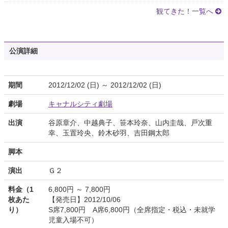
観てきた！一覧へ
公演詳細
期間
2012/12/02 (日) ～ 2012/12/02 (日)
劇場
キャナルシティ劇場
出演
谷原章介、中越典子、笹本玲奈、山内圭哉、戸次重
幸、玉置玲央、鈴木砂羽、吉田鋼太郎
脚本
演出
Ｇ２
料金（1
6,800円 ～ 7,800円
枚あた
【発売日】2012/10/06
り）
S席7,800円 A席6,800円（全席指定・税込・未就学
児童入場不可）