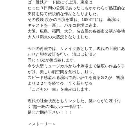
ば・近鉄アート館にて上演。東京は
たった３日間の公演であったにもかかわらず熱狂的な
支持を得て伝説的な作品となりました。
その後幾 度かの再演を重ね、1998年には、新演出、
キャストを一新し、パルコ劇場に進出。
大阪、広島、福岡、大分、名古屋の各都市公演が各地
大入り満員の大盛況となりました。
今回の再演では、リメイク版として、現代の上演にあ
わせた脚本改訂を行い、演出は初演と
同じくG2が担当致します。
今や大型ミュージカルから小劇場まで幅広い作品を手
がけ、美しい劇空間を創出し、且つ、
スピード感溢れる演出で高い評価を得るG２が、初演
より２２年を経て今、全く新たなる
『こどもの一生』を生み出します。
現代の社会状況ともリンクした、笑いながら凍り付
く“超一級のB級ホラー作品”に、
是非ご期待下さい！！！
＜ストーリー＞