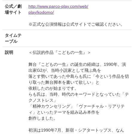
公式／劇
http://www.parco-play.com/web/
場サイト
play/kodomo/
※正式な公演情報は公式サイトでご確認ください。
タイムテ
ーブル
説明
＜伝説的作品『こどもの一生』＞
舞台『こどもの一生』の誕生の経緯は、1990年、演
出家G2が、当時小説家として飛ぶ鳥を
落とす勢いであった中島らも氏に「今という作品を切
り取った舞台脚本を書いて欲しい」と
依頼したのが始まりです。
らも氏は、当時、時代のキーワードとなっていた「テ
クノストレス」
「精神カウンセリング」「ヴァーチャル・リアリテ
ィ」といったテーマを組み込み本作を
創作しました。
初演は1990年7月、新宿・シアタートップス、なん