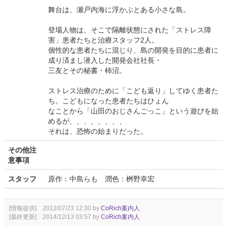
舞台は、瀬戸内海に浮かぶとある小さな島。
登場人物は、そこで隔離状態にされた「ストレス障
害」患者たちと治療スタッフ2人。
個性的な患者たちに混じり、島の開発を目的に患者に
成り済まし潜入した開発会社社長・
三友とその秘書・柿沼。
ストレス治療のために「こども返り」してゆく患者た
ち。こどもになった患者たちはひょん
なことから「山田のおじさんごっこ」という遊びを始
めるが、、、、、、、、
それは、恐怖の始まりだった。
その他注
意事項
スタッフ
原作：中島らも 潤色：桝野幸宏
[情報提供] 2012/07/23 12:30 by
CoRich案内人
[最終更新] 2014/12/13 03:57 by
CoRich案内人