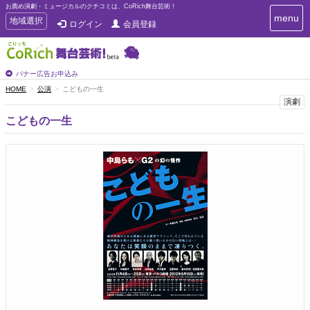
お薦め演劇・ミュージカルのクチコミは、CoRich舞台芸術！
T
menu
T
地域選択
ログイン
会員登録
o
o
g
g
g
g
l
l
バナー広告お申込み
e
e
HOME
公演
こどもの一生
n
n
演劇
a
a
v
こどもの一生
i
v
g
i
a
g
t
a
i
t
o
n
i
o
n