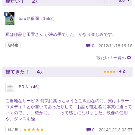
♪
♪
♪
♪
♪
2
0.0
観たい！
人
teru＠福岡（1552）
私は作品と玉置さん が決め手でした、かなり楽しみです。
期待度
0
2012/11/18 19:16
観たい！一覧へ
★
★
★
★
★
4
4.2
観てきた！
人
ERIN（46）
ご当地なサービス 何気に笑っちゃうとこ沢山なのに、実はホラー
コメディ？とか書いてあったりして、お話が進む程に本質に迫って
いくので、、、確かに、、、って感じになりました。映像の使用
や、ダンスを繰...
★★★★★
満足度
0
2014/12/13 03:57