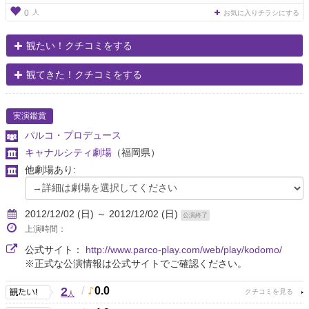
人
0
お気に入りチラシにする
観たい！クチコミをする
観てきた！クチコミをする
実演鑑賞
パルコ・プロデュース
キャナルシティ劇場
（福岡県）
他劇場あり:
2012/12/02 (日) ～ 2012/12/02 (日)
公演終了
上演時間：
公式サイト：
http://www.parco-play.com/web/play/kodomo/
※正式な公演情報は公式サイトでご確認ください。
2
/
0.0
人