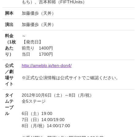
もち）、吉本和裕（FIFTHUnits）
脚本
加藤優歩（天丼）
演出
加藤優歩（天丼）
料金
～
（1枚
【発売日】
あた
前売り 1400円
り）
当日 1700円
公式
http://ameblo.jp/ten-don4/
／劇
場サ
※正式な公演情報は公式サイトでご確認ください。
イト
タイ
2012年10月6日（土）～8日（月/祝）
ムテ
全5ステージ
ーブ
ル
6日（土）19:00
7日（日）14:00/19:00
8日（月/祝）14:00/17:00