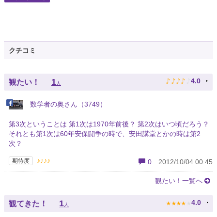
クチコミ
♪
♪
♪
♪
♪
1
4.0
観たい！
人
数学者の奥さん（3749）
第3次ということは 第1次は1970年前後？ 第2次はいつ頃だろう？
それとも第1次は60年安保闘争の時で、安田講堂とかの時は第2
次？
♪♪♪♪
期待度
0
2012/10/04 00:45
観たい！一覧へ
★
★
★
★
★
1
4.0
観てきた！
人