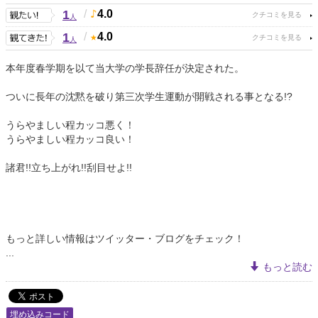
1
/
4.0
人
1
/
4.0
人
本年度春学期を以て当大学の学長辞任が決定された。
ついに長年の沈黙を破り第三次学生運動が開戦される事となる!?
うらやましい程カッコ悪く！
うらやましい程カッコ良い！
諸君!!立ち上がれ!!刮目せよ!!
もっと詳しい情報はツイッター・ブログをチェック！
...
もっと読む
埋め込みコード