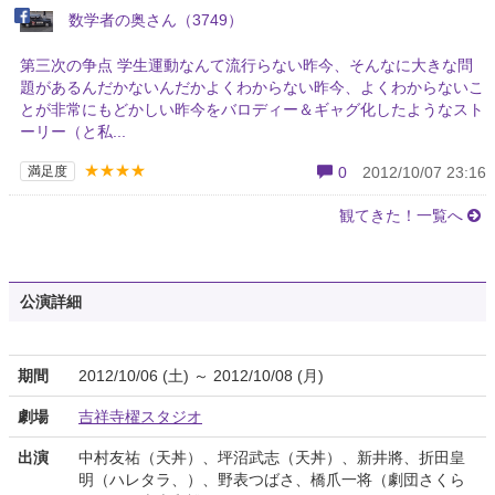
数学者の奥さん（3749）
第三次の争点 学生運動なんて流行らない昨今、そんなに大きな問
題があるんだかないんだかよくわからない昨今、よくわからないこ
とが非常にもどかしい昨今をバロディー＆ギャグ化したようなスト
ーリー（と私...
★★★★
満足度
0
2012/10/07 23:16
観てきた！一覧へ
公演詳細
期間
2012/10/06 (土) ～ 2012/10/08 (月)
劇場
吉祥寺櫂スタジオ
出演
中村友祐（天丼）、坪沼武志（天丼）、新井將、折田皇
明（ハレタラ、）、野表つばさ、橋爪一将（劇団さくら