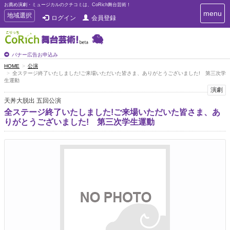
お薦め演劇・ミュージカルのクチコミは、CoRich舞台芸術！
T
menu
T
地域選択
ログイン
会員登録
o
o
g
g
g
g
l
l
バナー広告お申込み
e
e
HOME
公演
n
全ステージ終了いたしました!ご来場いただいた皆さま、ありがとうございました! 第三次学
n
a
生運動
a
v
演劇
i
v
天丼大脱出 五回公演
g
i
a
全ステージ終了いたしました!ご来場いただいた皆さま、あ
g
t
りがとうございました! 第三次学生運動
a
i
t
o
n
i
o
n