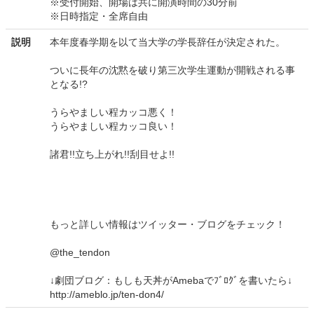
※受付開始、開場は共に開演時間の30分前
※日時指定・全席自由
説明
本年度春学期を以て当大学の学長辞任が決定された。
ついに長年の沈黙を破り第三次学生運動が開戦される事
となる!?
うらやましい程カッコ悪く！
うらやましい程カッコ良い！
諸君!!立ち上がれ!!刮目せよ!!
もっと詳しい情報はツイッター・ブログをチェック！
@the_tendon
↓劇団ブログ：もしも天丼がAmebaでﾌﾞﾛｸﾞを書いたら↓
http://ameblo.jp/ten-don4/