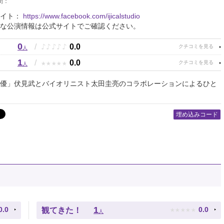
間：
サイト：
https://www.facebook.com/ijicalstudio
な公演情報は公式サイトでご確認ください。
0
♪
♪
♪
♪
♪
/
0.0
人
1
★
★
★
★
★
/
0.0
人
優」伏見武とバイオリニスト太田圭亮のコラボレーションによるひと
埋め込みコード
★
★
★
★
★
1
0.0
0.0
観てきた！
人