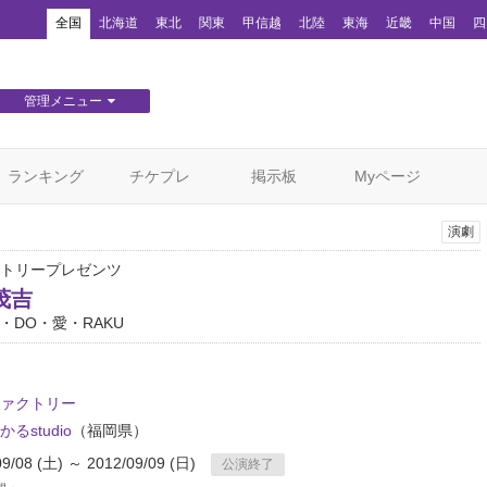
！
全国
北海道
東北
関東
甲信越
北陸
東海
近畿
中国
四
管理メニュー
団体WEBサイト管理
顧客管理
ランキング
チケプレ
掲示板
Myページ
演劇
トリープレゼンツ
茂吉
・DO・愛・RAKU
ァクトリー
るstudio
（福岡県）
09/08 (土) ～ 2012/09/09 (日)
公演終了