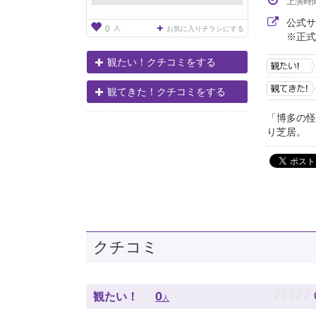
上演時
公式
人
0
お気に入りチラシにする
※正式
観たい！クチコミをする
観てきた！クチコミをする
「博多の怪
り芝居。
クチコミ
♪
♪
♪
♪
♪
0
観たい！
人