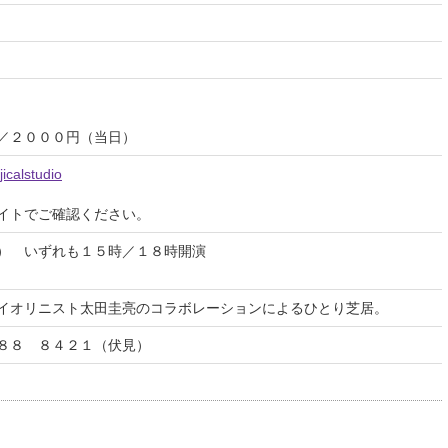
／２０００円（当日）
icalstudio
イトでご確認ください。
） いずれも１５時／１８時開演
イオリニスト太田圭亮のコラボレーションによるひとり芝居。
８８ ８４２１（伏見）