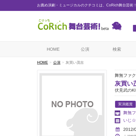
お薦め演劇・ミュージカルのクチコミは、CoRich舞台芸術
HOME
公演
検索
HOME
公演
灰買い茂吉
舞無ファク
灰買い
伏見武のKI
実演鑑賞
舞無フ
いじ☆か
2012/