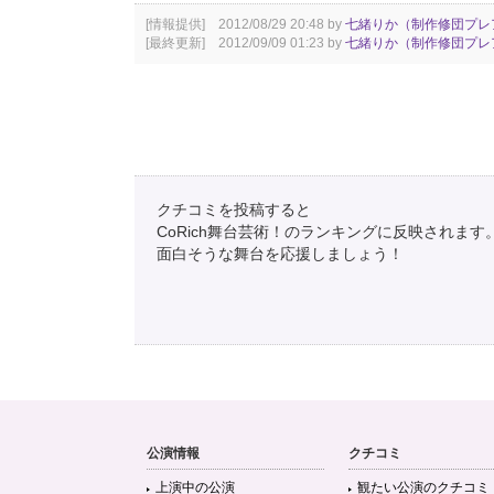
[情報提供] 2012/08/29 20:48 by
七緒りか（制作修団プレ
[最終更新] 2012/09/09 01:23 by
七緒りか（制作修団プレ
クチコミを投稿すると
CoRich舞台芸術！のランキングに反映されます
面白そうな舞台を応援しましょう！
公演情報
クチコミ
上演中の公演
観たい公演のクチコミ