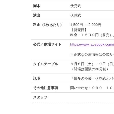
脚本
伏見武
演出
伏見武
料金（1枚あたり）
1,500円 ～ 2,000円
【発売日】
料金：１５００円（前売）
公式／劇場サイト
https://www.facebook.com/ij
※正式な公演情報は公式サ
タイムテーブル
９月８日（土）、９日（日
（開場は開演の30分前）
説明
「博多の怪優」伏見武とバ
その他注意事項
問い合わせ：０９０ １０
スタッフ