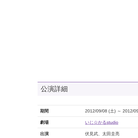
公演詳細
期間
2012/09/08 (土) ～ 2012/09
劇場
いじ☆かるstudio
出演
伏見武、太田圭亮