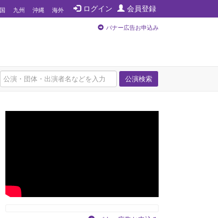
ログイン
会員登録
国
九州
沖縄
海外
バナー広告お申込み
公演検索