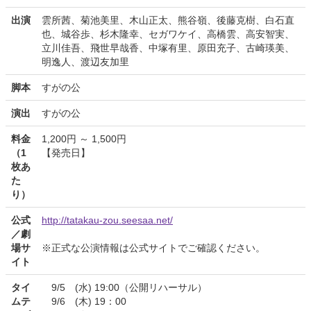
出演
雲所茜、菊池美里、木山正太、熊谷嶺、後藤克樹、白石直
也、城谷歩、杉木隆幸、セガワケイ、高橋雲、高安智実、
立川佳吾、飛世早哉香、中塚有里、原田充子、古崎瑛美、
明逸人、渡辺友加里
脚本
すがの公
演出
すがの公
料金
1,200円 ～ 1,500円
（1
【発売日】
枚あ
た
り）
公式
http://tatakau-zou.seesaa.net/
／劇
場サ
※正式な公演情報は公式サイトでご確認ください。
イト
タイ
9/5 (水) 19:00（公開リハーサル）
ムテ
9/6 (木) 19：00