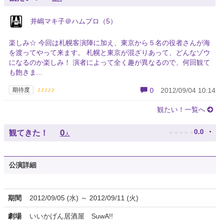
井嶋マキ子＠ハムプロ（5）
楽しみ☆ 今回は札幌客演陣に加え、東京から５名の役者さんが海
を渡ってやって来ます。 札幌と東京が混ざりあって、どんなゾウ
になるのか楽しみ！ 演者によって全く趣が異なるので、何回観て
も飽きま...
♪♪♪♪♪
期待度
0
2012/09/04 10:14
観たい！一覧へ
★
★
★
★
★
0
0.0
観てきた！
人
公演詳細
期間
2012/09/05 (水) ～ 2012/09/11 (火)
劇場
いいかげん居酒屋 SuwA!!