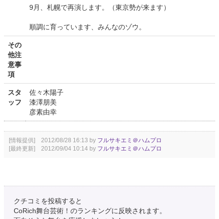
9月、札幌で再演します。（東京勢が来ます）
順調に育っています、みんなのゾウ。
その
他注
意事
項
スタ
佐々木陽子
ッフ
漆澤朋美
彦素由幸
[情報提供] 2012/08/28 16:13 by
フルサキエミ＠ハムプロ
[最終更新] 2012/09/04 10:14 by
フルサキエミ＠ハムプロ
クチコミを投稿すると
CoRich舞台芸術！のランキングに反映されます。