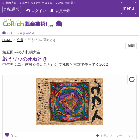
お薦め演劇・ミュージカルのクチコミは、CoRich舞台芸術！
T
menu
T
地域選択
ログイン
会員登録
o
o
g
g
g
g
l
l
バナー広告お申込み
e
e
HOME
公演
戦うゾウの死ぬとき
n
n
演劇
a
a
v
第五回○○の人札幌大会
i
v
戦うゾウの死ぬとき
g
i
中年男女二人芝居を長いことかけて札幌と東京で作ってく2012
a
g
t
a
i
t
o
n
i
o
n
人
0
お気に入りチラシにする