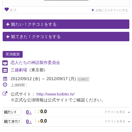
人
0
お気に入りチラシにする
観たい！クチコミをする
観てきた！クチコミをする
実演鑑賞
恋人たちの神話製作委員会
三越劇場
（東京都）
2012/09/12 (水) ～ 2012/09/17 (月)
公演終了
上演時間：
公式サイト：
http://www.koibito.tv/
※正式な公演情報は公式サイトでご確認ください。
0
/
0.0
人
0
/
0.0
人