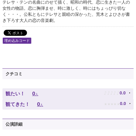
テレサ・テンの名曲にのせて描く、昭和の時代、恋に生きた一人の
女性の物語。恋に胸弾ませ、時に激しく、時にはちょっぴり切な
く・・・。公私ともにテレサと親睦の深かった、荒木とよひさが書
き下ろす大人の恋の音楽劇。
埋め込みコード
クチコミ
♪
♪
♪
♪
♪
0
0.0
観たい！
人
★
★
★
★
★
0
0.0
観てきた！
人
公演詳細