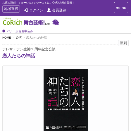
お薦め演劇・ミュージカルのクチコミは、CoRich舞台芸術！
T
menu
T
地域選択
ログイン
会員登録
o
o
g
g
g
g
l
l
バナー広告お申込み
e
e
HOME
公演
恋人たちの神話
n
n
演劇
a
a
v
テレサ・テン生誕60周年記念公演
i
v
恋人たちの神話
g
i
a
g
t
a
i
t
o
n
i
o
n