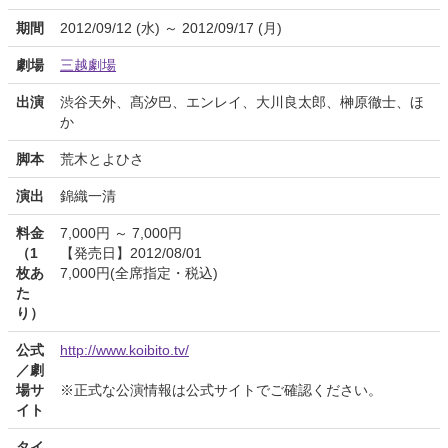
期間
2012/09/12 (水) ～ 2012/09/17 (月)
劇場
三越劇場
出演
渋谷天外、髙汐巴、エンレイ、大川良太郎、榊原徹士、ほ
か
脚本
荒木とよひさ
演出
錦織一清
料金
7,000円 ～ 7,000円
（1
【発売日】2012/08/01
枚あ
7,000円(全席指定・税込)
た
り）
公式
http://www.koibito.tv/
／劇
場サ
※正式な公演情報は公式サイトでご確認ください。
イト
タイ