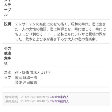
ムテ
ーブ
ル
説明
テレサ・テンの名曲にのせて描く、昭和の時代、恋に生き
た一人の女性の物語。恋に胸弾ませ、時に激しく、時には
ちょっぴり切なく・・・。公私ともにテレサと親睦の深か
った、荒木とよひさが書き下ろす大人の恋の音楽劇。
その
他注
意事
項
スタ
作・監修 荒木とよひさ
ッフ
演出 錦織一清
音楽 岸田敏志
[情報提供] 2012/08/28 09:39 by
CoRich案内人
[最終更新] 2012/08/28 09:40 by
CoRich案内人