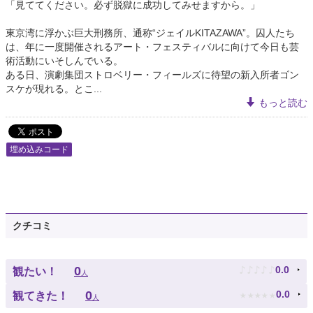
「見ててください。必ず脱獄に成功してみせますから。」
東京湾に浮かぶ巨大刑務所、通称“ジェイルKITAZAWA”。囚人たち
は、年に一度開催されるアート・フェスティバルに向けて今日も芸
術活動にいそしんでいる。
ある日、演劇集団ストロベリー・フィールズに待望の新入所者ゴン
スケが現れる。とこ...
もっと読む
埋め込みコード
クチコミ
♪
♪
♪
♪
♪
0
0.0
観たい！
人
★
★
★
★
★
0
0.0
観てきた！
人