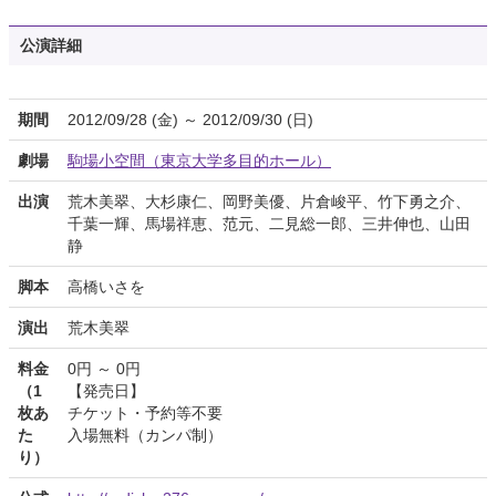
公演詳細
期間
2012/09/28 (金) ～ 2012/09/30 (日)
劇場
駒場小空間（東京大学多目的ホール）
出演
荒木美翠、大杉康仁、岡野美優、片倉峻平、竹下勇之介、
千葉一輝、馬場祥恵、范元、二見総一郎、三井伸也、山田
静
脚本
高橋いさを
演出
荒木美翠
料金
0円 ～ 0円
（1
【発売日】
枚あ
チケット・予約等不要
た
入場無料（カンパ制）
り）