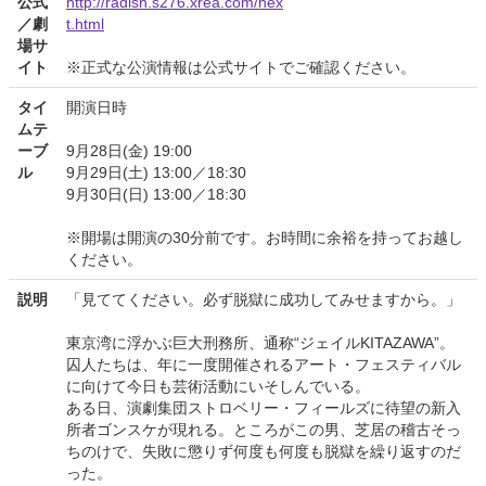
公式
http://radish.s276.xrea.com/nex
／劇
t.html
場サ
イト
※正式な公演情報は公式サイトでご確認ください。
タイ
開演日時
ムテ
ーブ
9月28日(金) 19:00
ル
9月29日(土) 13:00／18:30
9月30日(日) 13:00／18:30
※開場は開演の30分前です。お時間に余裕を持ってお越し
ください。
説明
「見ててください。必ず脱獄に成功してみせますから。」
東京湾に浮かぶ巨大刑務所、通称“ジェイルKITAZAWA”。
囚人たちは、年に一度開催されるアート・フェスティバル
に向けて今日も芸術活動にいそしんでいる。
ある日、演劇集団ストロベリー・フィールズに待望の新入
所者ゴンスケが現れる。ところがこの男、芝居の稽古そっ
ちのけで、失敗に懲りず何度も何度も脱獄を繰り返すのだ
った。