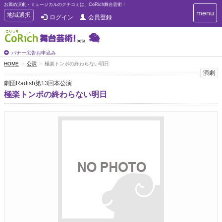
お薦め演劇・ミュージカルのクチコミは、CoRich舞台芸術！
T
menu
T
地域選択
ログイン
会員登録
o
o
g
g
g
g
l
l
バナー広告お申込み
e
e
HOME
公演
極楽トンボの終わらない明日
n
n
演劇
a
a
v
劇団Radish第13回本公演
i
v
極楽トンボの終わらない明日
g
i
a
g
t
a
i
t
o
n
i
o
n