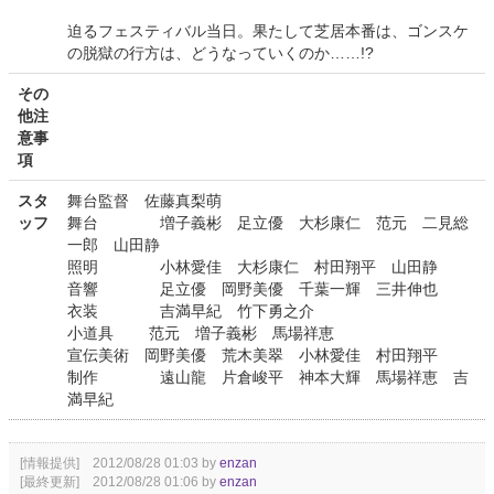
迫るフェスティバル当日。果たして芝居本番は、ゴンスケ
の脱獄の行方は、どうなっていくのか……!?
その
他注
意事
項
スタ
舞台監督 佐藤真梨萌
ッフ
舞台 増子義彬 足立優 大杉康仁 范元 二見総
一郎 山田静
照明 小林愛佳 大杉康仁 村田翔平 山田静
音響 足立優 岡野美優 千葉一輝 三井伸也
衣装 吉満早紀 竹下勇之介
小道具 范元 増子義彬 馬場祥恵
宣伝美術 岡野美優 荒木美翠 小林愛佳 村田翔平
制作 遠山龍 片倉峻平 神本大輝 馬場祥恵 吉
満早紀
[情報提供] 2012/08/28 01:03 by
enzan
[最終更新] 2012/08/28 01:06 by
enzan