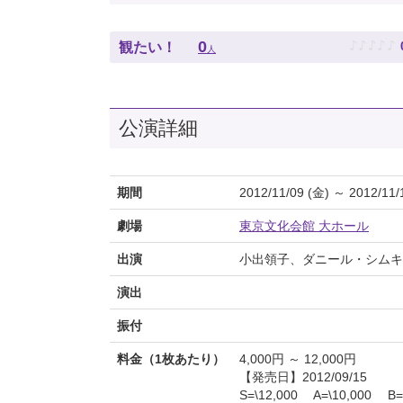
♪
♪
♪
♪
♪
0
観たい！
人
公演詳細
期間
2012/11/09 (金) ～ 2012/11/
劇場
東京文化会館 大ホール
出演
小出領子、ダニール・シムキ
演出
振付
料金（1枚あたり）
4,000円 ～ 12,000円
【発売日】2012/09/15
S=\12,000 A=\10,000 B=\