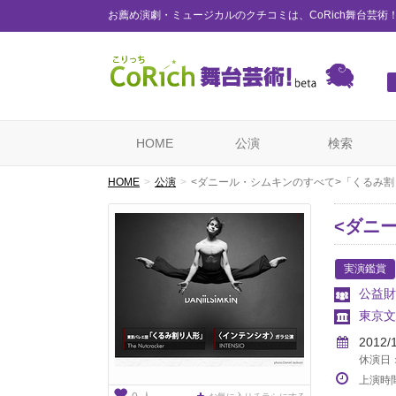
お薦め演劇・ミュージカルのクチコミは、CoRich舞台芸術
HOME
公演
検索
HOME
公演
<ダニール・シムキンのすべて>「くるみ割
<ダニ
実演鑑賞
公益財
東京文
2012/
休演日：
上演時
人