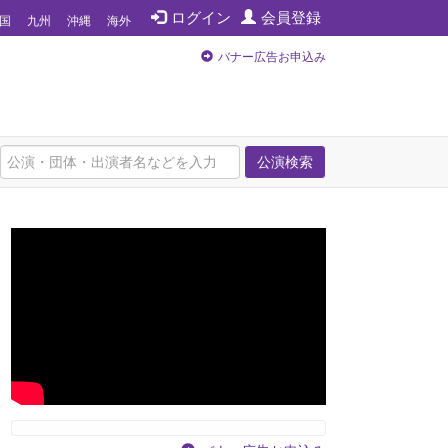
ログイン
会員登録
国
九州
沖縄
海外
バナー広告お申込み
公演検索