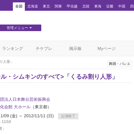
！
全国
北海道
東北
関東
甲信越
北陸
東海
近畿
中国
四
管理メニュー
団体WEBサイト管理
顧客管理
ランキング
チケプレ
掲示板
Myページ
り人形」
舞踊・バレエ
ール・シムキンのすべて>「くるみ割り人形」
団法人日本舞台芸術振興会
化会館 大ホール
（東京都）
11/09 (金) ～ 2012/11/11 (日)
公演終了
11/10
間：