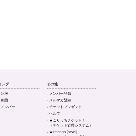
キング
その他
目公演
メンバー登録
目劇団
メルマガ登録
目メンバー
チケットプレゼント
ヘルプ
★こりっちチケット！
（チケット管理システム）
★keicoba [new!]