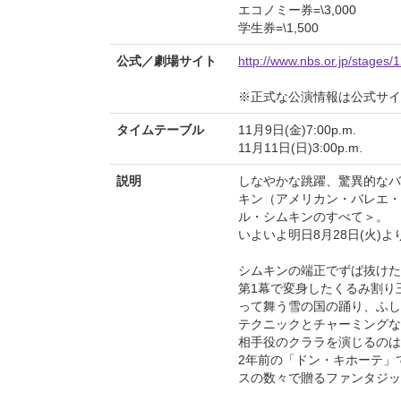
エコノミー券=\3,000
学生券=\1,500
公式／劇場サイト
http://www.nbs.or.jp/stages/
※正式な公演情報は公式サ
タイムテーブル
11月9日(金)7:00p.m.
11月11日(日)3:00p.m.
説明
しなやかな跳躍、驚異的なバ
キン（アメリカン・バレエ・
ル・シムキンのすべて＞。
いよいよ明日8月28日(火)
シムキンの端正でずば抜けた
第1幕で変身したくるみ割り
って舞う雪の国の踊り、ふし
テクニックとチャーミングな
相手役のクララを演じるのは
2年前の「ドン・キホーテ」
スの数々で贈るファンタジッ