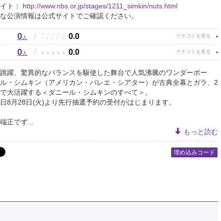
サイト：
http://www.nbs.or.jp/stages/1211_simkin/nuts.html
な公演情報は公式サイトでご確認ください。
0
♪
♪
♪
♪
♪
/
0.0
人
0
★
★
★
★
★
/
0.0
人
跳躍、驚異的なバランスを駆使した舞台で人気沸騰のワンダーボー
ル・シムキン（アメリカン・バレエ・シアター）が古典全幕とガラ、2
で大活躍する＜ダニール・シムキンのすべて＞。
日8月28日(火)より先行抽選予約の受付がはじまります。
正でず...
もっと読む
埋め込みコード