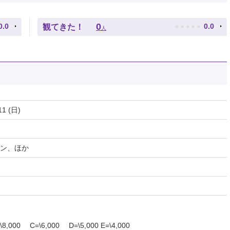
★
★
★
★
★
0
0.0
0.0
観てきた！
人
11 (日)
ン、ほか
8,000 C=\6,000 D=\5,000 E=\4,000