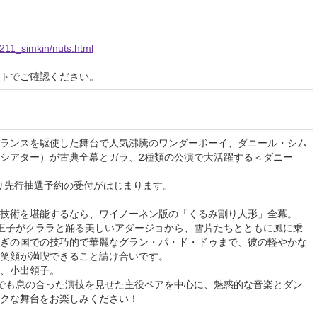
1211_simkin/nuts.html
イトでご確認ください。
ランスを駆使した舞台で人気沸騰のワンダーボーイ、ダニール・シム
シアター）が古典全幕とガラ、2種類の公演で大活躍する＜ダニー
より先行抽選予約の受付がはじまります。
技術を堪能するなら、ワイノーネン版の「くるみ割り人形」全幕。
王子がクララと踊る美しいアダージョから、雪片たちとともに風に乗
ぎの国での技巧的で華麗なグラン・パ・ド・ドゥまで、彼の軽やかな
笑顔が満喫できること請け合いです。
、小出領子。
でも息の合った演技を見せた主役ペアを中心に、魅惑的な音楽とダン
クな舞台をお楽しみください！