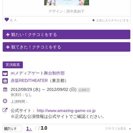
デザイン：田中真由子
人
0
お気に入りチラシにする
観たい！クチコミをする
観てきた！クチコミをする
実演鑑賞
㈱メディアゲート舞台制作部
赤坂RED/THEATER
（東京都）
2012/08/29 (水) ～ 2012/09/02 (日)
公演終了
休演日：なし
上演時間：
公式サイト：
http://www.amazing-game.co.jp
※正式な公演情報は公式サイトでご確認ください。
1
/
3.0
人