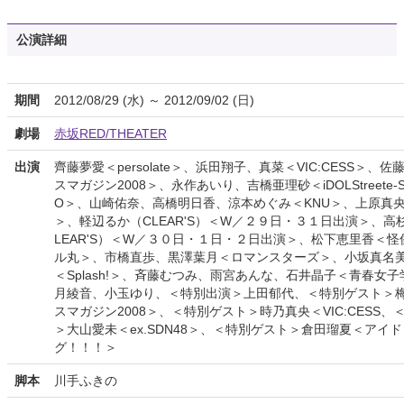
公演詳細
期間
2012/08/29 (水) ～ 2012/09/02 (日)
劇場
赤坂RED/THEATER
出演
齊藤夢愛＜persolate＞、浜田翔子、真菜＜VIC:CESS＞、
スマガジン2008＞、永作あいり、吉橋亜理砂＜iDOLStreete-Str
O＞、山崎佑奈、高橋明日香、涼本めぐみ＜KNU＞、上原真央＜c
＞、軽辺るか（CLEAR'S）＜W／２９日・３１日出演＞、高
LEAR'S）＜W／３０日・１日・２日出演＞、松下恵里香＜
ル丸＞、市橋直歩、黒澤葉月＜ロマンスターズ＞、小坂真名
＜Splash!＞、斉藤むつみ、雨宮あんな、石井晶子＜青春女
月綾音、小玉ゆり、＜特別出演＞上田郁代、＜特別ゲスト＞
スマガジン2008＞、＜特別ゲスト＞時乃真央＜VIC:CESS、
＞大山愛未＜ex.SDN48＞、＜特別ゲスト＞倉田瑠夏＜アイ
グ！！！＞
脚本
川手ふきの