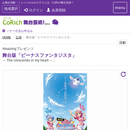
お薦め演劇・ミュージカルのクチコミは、CoRich舞台芸術！
T
menu
T
地域選択
ログイン
会員登録
o
o
g
g
g
g
l
l
バナー広告お申込み
e
e
HOME
公演
舞台版「ビーナスファンタジスタ」
n
n
演劇
a
a
v
Amazingプレゼンツ
i
v
舞台版「ビーナスファンタジスタ」
g
i
～ The crescendo in my heart ～」
a
g
t
a
i
t
o
n
i
o
n