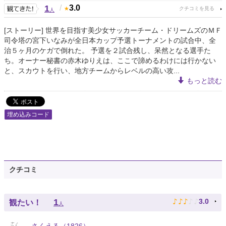
1
/
3.0
人
[ストーリー] 世界を目指す美少女サッカーチーム・ドリームズのＭＦ
司令塔の宮下いなみが全日本カップ予選トーナメントの試合中、全
治５ヶ月のケガで倒れた。 予選を２試合残し、呆然となる選手た
ち。オーナー秘書の赤木ゆりえは、ここで諦めるわけには行かない
と、スカウトを行い、地方チームからレベルの高い攻...
もっと読む
埋め込みコード
クチコミ
♪
♪
♪
♪
♪
1
3.0
観たい！
人