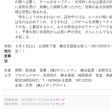
の面々は驚く。チームのキャプテン・大河内くれなは過去の
に反則を受け、負傷した経験も有ったのだ。活気のある合宿
穏な空気に包まれる。
「何をしようがかまわないが、試合中だけは、レベルの低い
ぱるのは止めてくれ、そうすれば、このチームを決勝トーナ
てやる」と豪語するルイ。ルイの存在はやがてチームワーク
く。予選を前に合宿所からは笑い声が消え、さらにとんでも
き起こる…。
その
９月１日(土) 公演終了後 舞台主題歌を歌う！VIC:CESSラ
他注
定！！
意事
項
スタ
照明：彩光舎 音響：(株)サウンドマン 舞台監督：水野淳之
ッフ
プロデューサー：瓜田尚久 舞台美術：袴田長武 音楽：真
昭宏(WEEAST)、T・HONDA 主題歌 VIC:CESS
企画・主宰 (株)メディアゲート
[情報提供] 2012/08/21 15:23 by
ペ☆ヤング
[最終更新] 2012/10/01 01:12 by
ペ☆ヤング