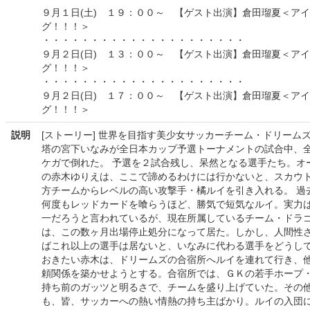
９月１日(土) １９：００～ 【ゲスト出演】倉田瑠夏＜ア
グ！！！＞
・・・・・・・・・・・・・・・・・・・・・
９月２日(日) １３：００～ 【ゲスト出演】倉田瑠夏＜ア
グ！！！＞
・・・・・・・・・・・・・・・・・・・・・
９月２日(日) １７：００～ 【ゲスト出演】倉田瑠夏＜ア
グ！！！＞
説明
[ストーリー] 世界を目指す美少女サッカーチーム・ドリーム
塔の宮下いなみが全日本カップ予選トーナメントの試合中、
ケガで倒れた。 予選を２試合残し、呆然となる選手たち。オ
の赤木ゆりえは、ここで諦めるわけには行かないと、スカウ
方チームからレベルの高い攻撃手・橘ルイを引き入れる。 過
何度もレッドカードを喰らうほど、勝気で短気なルイ。実力
一だろうと言われているが、現在所属しているチーム・ドラ
は、この数ヶ月出場停止処分になって居た。しかし、人間性
ばこれ以上の選手は居ないと、いなみに代わる選手をどうし
おきたい赤木は、ドリームズの合宿所へルイを連れて行き、
頼関係を築かせようとする。合宿所では、ＧＫの若手ホープ
持ち前のガッツと明るさで、チームを盛り上げていた。その
も、皆、サッカーへの熱い情熱の持ち主ばかり。ルイの入団