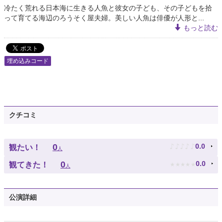
冷たく荒れる日本海に生きる人魚と彼女の子ども、その子どもを拾
って育てる海辺のろうそく屋夫婦。美しい人魚は俳優が人形と...
もっと読む
埋め込みコード
クチコミ
♪
♪
♪
♪
♪
0
0.0
観たい！
人
★
★
★
★
★
0
0.0
観てきた！
人
公演詳細