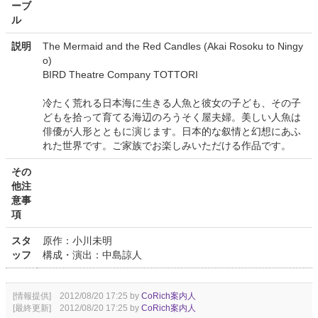
ーブ
ル
説明
The Mermaid and the Red Candles (Akai Rosoku to Ningy
o)
BIRD Theatre Company TOTTORI
冷たく荒れる日本海に生きる人魚と彼女の子ども、その子
どもを拾って育てる海辺のろうそく屋夫婦。美しい人魚は
俳優が人形とともに演じます。日本的な叙情と幻想にあふ
れた世界です。ご家族でお楽しみいただける作品です。
その
他注
意事
項
スタ
原作：小川未明
ッフ
構成・演出：中島諒人
[情報提供] 2012/08/20 17:25 by
CoRich案内人
[最終更新] 2012/08/20 17:25 by
CoRich案内人