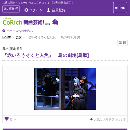
お薦め演劇・ミュージカルのクチコミは、CoRich舞台芸術！
T
menu
T
地域選択
ログイン
会員登録
o
o
g
g
g
g
l
l
バナー広告お申込み
e
e
HOME
公演
『赤いろうそくと人魚』 鳥の劇場[鳥取]
n
n
演劇
a
a
v
鳥の演劇祭5
i
v
『赤いろうそくと人魚』 鳥の劇場[鳥取]
g
i
a
g
t
a
i
t
o
n
i
o
n
人
0
お気に入りチラシにする