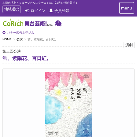
お薦め演劇・ミュージカルのクチコミは、CoRich舞台芸術！
T
menu
T
地域選択
ログイン
会員登録
o
o
g
g
g
g
l
l
バナー広告お申込み
e
e
HOME
公演
蛍、紫陽花、百日紅。
n
n
演劇
a
a
v
第三回公演
i
v
蛍、紫陽花、百日紅。
g
i
a
g
t
a
i
t
o
n
i
o
n