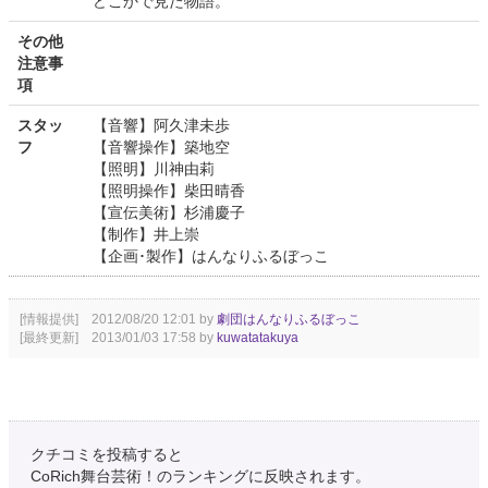
どこかで見た物語。
その他
注意事
項
スタッ
【音響】阿久津未歩
フ
【音響操作】築地空
【照明】川神由莉
【照明操作】柴田晴香
【宣伝美術】杉浦慶子
【制作】井上崇
【企画･製作】はんなりふるぼっこ
[情報提供] 2012/08/20 12:01 by
劇団はんなりふるぼっこ
[最終更新] 2013/01/03 17:58 by
kuwatatakuya
クチコミを投稿すると
CoRich舞台芸術！のランキングに反映されます。