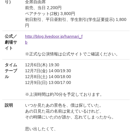
り）
全席自由席
前売、当日 2,200円
ペアチケット(2枚) 3,800円
初日割引、平日昼割引、学生割引(学生証要提示) 1,800
円
公式／
http://blog.livedoor.jp/hannari_f
劇場サ
b
イト
※正式な公演情報は公式サイトでご確認ください。
タイム
12月6日(木) 19:30
テーブ
12月7日(金) 14:00/19:30
ル
12月8日(土) 14:00/18:00
12月9日(日) 13:00/17:00
※上演時間は約70分を予定しております。
説明
いつか見たあの景色を、僕は探していた。
あの日見た花の名前は覚えているけれど、
その時隣にいたのが誰か、忘れてしまったから。
思い出したくて、