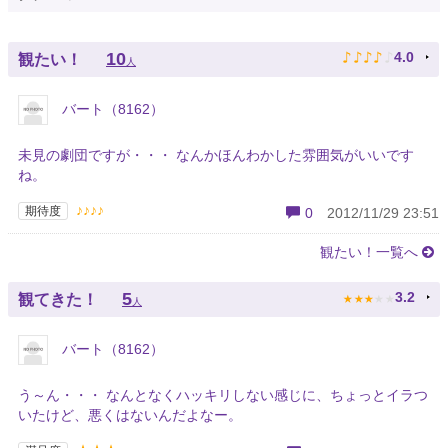
♪
♪
♪
♪
♪
10
4.0
観たい！
人
バート（8162）
未見の劇団ですが・・・ なんかほんわかした雰囲気がいいです
ね。
♪♪♪♪
期待度
0
2012/11/29 23:51
観たい！一覧へ
★
★
★
★
★
5
3.2
観てきた！
人
バート（8162）
う～ん・・・ なんとなくハッキリしない感じに、ちょっとイラつ
いたけど、悪くはないんだよなー。