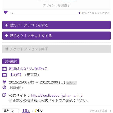
デザイン：杉浦慶子
人
0
お気に入りチラシにする
観たい！クチコミをする
観てきた！クチコミをする
チケットプレゼント終了
実演鑑賞
劇団はんなりふるぼっこ
【閉館】
（東京都）
2012/12/06 (木) ～ 2012/12/09 (日)
公演終了
上演時間：
公式サイト：
http://blog.livedoor.jp/hannari_fb
※正式な公演情報は公式サイトでご確認ください。
10
/
4.0
人