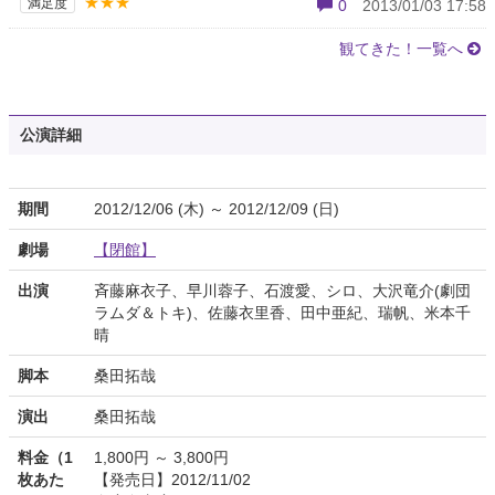
★★★
満足度
0
2013/01/03 17:58
観てきた！一覧へ
公演詳細
期間
2012/12/06 (木) ～ 2012/12/09 (日)
劇場
【閉館】
出演
斉藤麻衣子、早川蓉子、石渡愛、シロ、大沢竜介(劇団
ラムダ＆トキ)、佐藤衣里香、田中亜紀、瑞帆、米本千
晴
脚本
桑田拓哉
演出
桑田拓哉
料金（1
1,800円 ～ 3,800円
枚あた
【発売日】2012/11/02