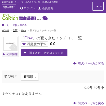
お薦め演劇・ミュージカルのクチコミは、CoRich舞台芸術！
T
menu
T
地域選択
ログイン
会員登録
o
o
g
g
g
g
l
l
バナー広告お申込み
e
e
HOME
公演
Flow
観てきた！クチコミ一覧
n
n
a
「
Flow
」の観てきた！クチコミ一覧
a
v
i
v
★
0.0
満足度の平均
g
i
a
観てきた！クチコミをする
g
公演情報
t
a
i
t
o
前のページに戻る
n
i
o
並び替え
新着順
n
0-0件 / 0件中
まだクチコミはありません
前のページに戻る