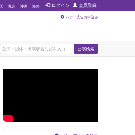
ログイン
会員登録
国
九州
沖縄
海外
バナー広告お申込み
公演検索