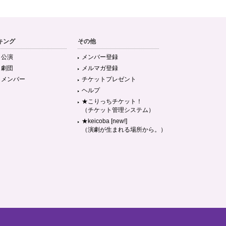
キング
その他
目公演
メンバー登録
目劇団
メルマガ登録
目メンバー
チケットプレゼント
ヘルプ
★こりっちチケット！
（チケット管理システム）
★keicoba [new!]
（演劇が生まれる場所から。）