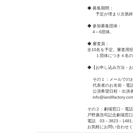
◆ 募集期間：
予定が埋まり次第終
◆ 参加募集団体：
4～6団体。
◆ 審査員：
全10名を予定。審査用
１団体につき４名の審
◆【お申し込み方法・お
その１：メールでの
代表者のお名前・電話
公演希望日程・出演
info@iandifactor
その２：劇場窓口・電話
戸野廣浩司記念劇場窓口
電話 03－3823－14
お気軽にお問い合わせく