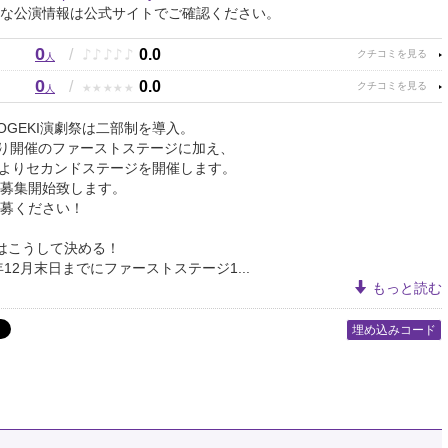
な公演情報は公式サイトでご確認ください。
0
♪
♪
♪
♪
♪
/
0.0
人
0
★
★
★
★
★
/
0.0
人
NOGEKI演劇祭は二部制を導入。
より開催のファーストステージに加え、
1月よりセカンドステージを開催します。
募集開始致します。
募ください！
はこうして決める！
年12月末日までにファーストステージ1...
もっと読む
埋め込みコード