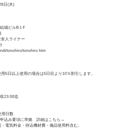
28日(木)
5結城ビルB１F
1
里舎人ライナー
分
andi/tonohiro/tonohiro.htm
5日以上使用の場合は5日目より10％割引します。
23:00迄
×使用日数
込み要項に準拠 詳細はこちら→
・電気料金・持込機材費・備品使用料含む。