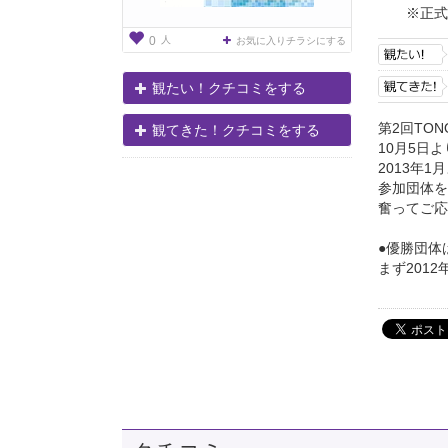
※正式
人
0
お気に入りチラシにする
観たい！クチコミをする
第2回TO
観てきた！クチコミをする
10月5日
2013年
参加団体を
奮ってご応
●優勝団体
まず2012