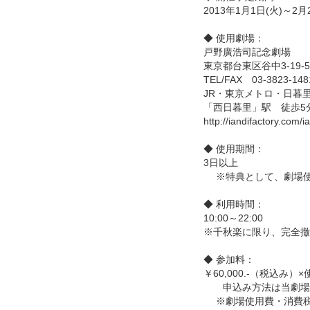
2013年1月1日(火)～2月
◆ 使用劇場：
戸野廣浩司記念劇場
東京都台東区谷中3-19-
TEL/FAX 03-3823-148
JR・東京メトロ・日暮
「西日暮里」駅 徒歩5
http://iandifactory.com/i
◆ 使用期間：
3日以上
※特典として、劇場使用
◆ 利用時間：
10:00～22:00
※千秋楽に限り、完全撤収
◆ 参加料：
￥60,000.-（税込み）
申込み方法は当劇場申
※劇場使用費・消費税