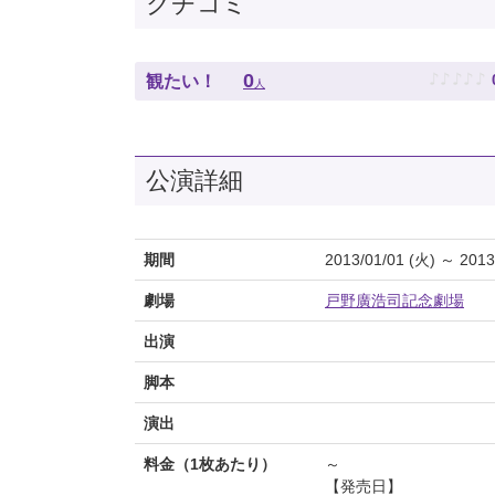
クチコミ
♪
♪
♪
♪
♪
0
観たい！
人
公演詳細
期間
2013/01/01 (火) ～ 2013
劇場
戸野廣浩司記念劇場
出演
脚本
演出
料金（1枚あたり）
～
【発売日】