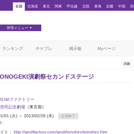
！
全国
北海道
東北
関東
甲信越
北陸
東海
近畿
中国
四
管理メニュー
団体WEBサイト管理
顧客管理
ランキング
チケプレ
掲示板
Myページ
演劇
TONOGEKI演劇祭セカンドステージ
社I&Iファクトリー
浩司記念劇場
（東京都）
01/01 (火) ～ 2013/02/28 (木)
公演終了
間：
サイト：
http://iandifactory.com/iandi/tonohiro/tonohiro.htm