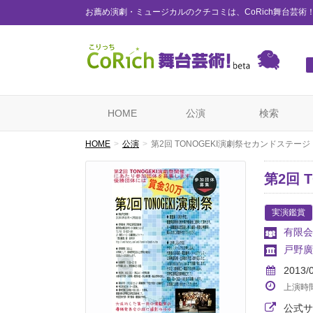
お薦め演劇・ミュージカルのクチコミは、CoRich舞台芸術
HOME
公演
検索
HOME
公演
第2回 TONOGEKI演劇祭セカンドステージ
第2回 
実演鑑賞
有限会
戸野廣
2013/
上演時
公式