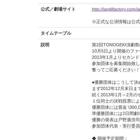
公式／劇場サイト
http://iandifactory.com/i
※正式な公演情報は公式
タイムテーブル
説明
第2回TONOGEKI演
10月5日より開催のフ
2013年1月よりセカン
参加団体を募集開始致し
奮ってご応募ください！
●優勝団体はこうして決
まず2012年12月末日
続く2013年1月～2
１位同士の決戦投票によ
優勝団体には賞金 \300,
準優勝団体には2日間劇
優勝の発表は戸野廣浩司
参加団体代表・実行委員
◆ 開催予定期間：