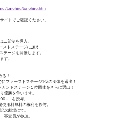
andi/tonohiro/tonohiro.htm
サイトでご確認ください。
劇祭は二部制を導入。
ァーストステージに加え、
ドステージを開催します。
ます。
める！
までにファーストステージ1位の団体を選出！
月のセカンドステージ１位団体をさらに選出！
り優勝を争います。
000.- を授与。
場使用料無料の権利を授与。
記念劇場にて。
・審査員が参加。