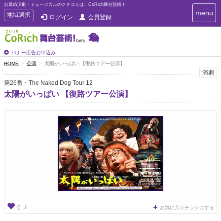
お薦め演劇・ミュージカルのクチコミは、CoRich舞台芸術！
T
menu
T
地域選択
ログイン
会員登録
o
o
g
g
g
g
l
l
バナー広告お申込み
e
e
HOME
公演
太陽がいっぱい 【復路ツアー公演】
n
n
演劇
a
a
v
第26番・The Naked Dog Tour 12
i
v
太陽がいっぱい 【復路ツアー公演】
g
i
a
g
t
a
i
t
o
n
i
o
n
人
0
お気に入りチラシにする