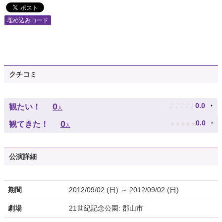
埋め込みコード
クチコミ
♪
♪
♪
♪
♪
0
0.0
観たい！
人
★
★
★
★
★
0
0.0
観てきた！
人
公演詳細
期間
2012/09/02 (日) ～ 2012/09/02 (日)
劇場
21世紀記念公園: 郡山市