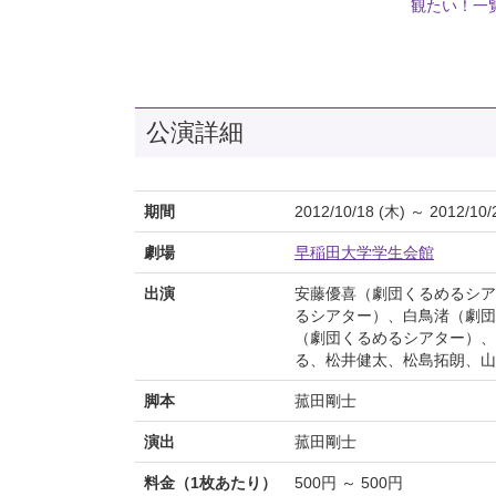
観たい！一
公演詳細
期間
2012/10/18 (木) ～ 2012/10/
劇場
早稲田大学学生会館
出演
安藤優喜（劇団くるめるシア
るシアター）、白鳥渚（劇団
（劇団くるめるシアター）、
る、松井健太、松島拓朗、山
脚本
菰田剛士
演出
菰田剛士
料金（1枚あたり）
500円 ～ 500円