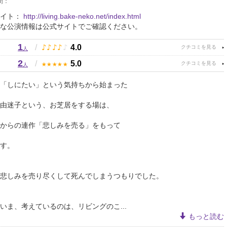
間：
サイト：
http://living.bake-neko.net/index.html
な公演情報は公式サイトでご確認ください。
1
♪
♪
♪
♪
♪
/
4.0
人
2
★
★
★
★
★
/
5.0
人
「しにたい」という気持ちから始まった
由迷子という、お芝居をする場は、
からの連作「悲しみを売る」をもって
す。
悲しみを売り尽くして死んでしまうつもりでした。
いま、考えているのは、リビングのこ...
もっと読む