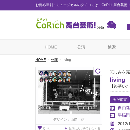
お薦め演劇・ミュージカルのクチコミは、CoRich舞台芸術
HOME
公演
検索
HOME
公演
living
悲しみを売る 
living
【終演いた
実演鑑賞
自由迷
早稲田
デザイン：山﨑 萌
2012/
人
0
お気に入りチラシにする