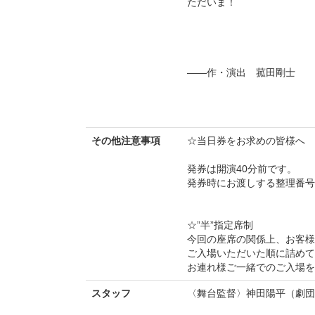
ただいま！
――作・演出 菰田剛士
その他注意事項
☆当日券をお求めの皆様へ
発券は開演40分前です。
発券時にお渡しする整理番号
☆”半”指定席制
今回の座席の関係上、お客様
ご入場いただいた順に詰め
お連れ様ご一緒でのご入場を
スタッフ
〈舞台監督〉神田陽平（劇団