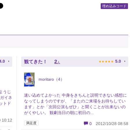
埋め込みコード
★
★
★
★
★
2
4.0
5.0
観てきた！
人
moritaro（4）
ようじ
迷い込めてよかった 中身をきちんと説明できない感想に
チガイネ
なってしまうのですが、「またのご来場をお待ちしてい
ットド
ます」とか「次回公演もぜひ」と聞くことが出来ないの
がくやしい。 観劇当日の朝に初日の...
 10:12
満足度
0
2012/10/28 08:58