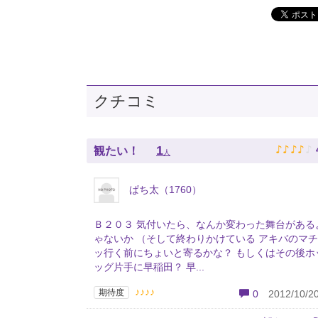
クチコミ
♪
♪
♪
♪
♪
1
観たい！
人
ぱち太（1760）
Ｂ２０３ 気付いたら、なんか変わった舞台がある
ゃないか （そして終わりかけている アキバのマ
ッ行く前にちょいと寄るかな？ もしくはその後ホ
ッグ片手に早稲田？ 早...
♪♪♪♪
期待度
0
2012/10/20