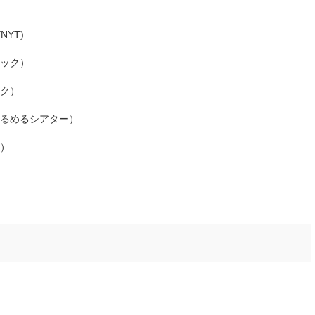
NYT)
ック）
ク）
るめるシアター）
）