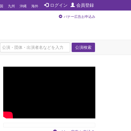
ログイン
会員登録
国
九州
沖縄
海外
バナー広告お申込み
公演検索