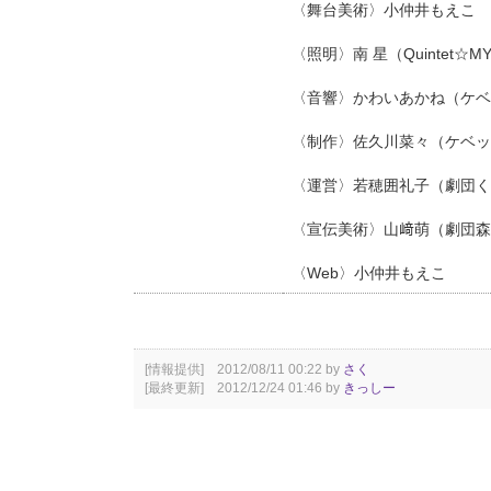
〈舞台美術〉小仲井もえこ
〈照明〉南 星（Quintet☆MY
〈音響〉かわいあかね（ケベ
〈制作〉佐久川菜々（ケベッ
〈運営〉若穂囲礼子（劇団く
〈宣伝美術〉山﨑萌（劇団森
〈Web〉小仲井もえこ
[情報提供] 2012/08/11 00:22 by
さく
[最終更新] 2012/12/24 01:46 by
きっしー