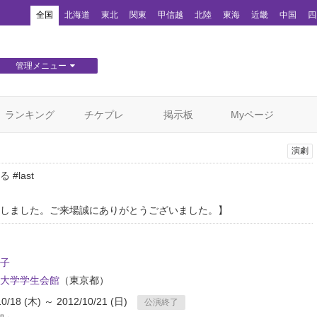
！
全国
北海道
東北
関東
甲信越
北陸
東海
近畿
中国
四
管理メニュー
団体WEBサイト管理
顧客管理
ランキング
チケプレ
掲示板
Myページ
演劇
#last
しました。ご来場誠にありがとうございました。】
子
大学学生会館
（東京都）
10/18 (木) ～ 2012/10/21 (日)
公演終了