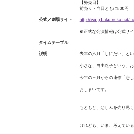
【発売日】
前売り・当日ともに500円
公式／劇場サイト
http://living.bake-neko.net/i
※正式な公演情報は公式サ
タイムテーブル
説明
去年の六月「しにたい」と
小さな、自由迷子という、お
今年の三月からの連作「悲し
おしまいです。
もともと、悲しみを売り尽く
けれども、いま、考えている