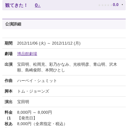
★
★
★
★
★
0
0.0
観てきた！
人
公演詳細
期間
2012/11/06 (火) ～ 2012/11/12 (月)
劇場
博品館劇場
出演
宝田明、松岡充、彩乃かなみ、光枝明彦、青山明、沢木
順、島崎俊郎、本間ひとし
作曲
ハーベイ・シュミット
脚本
トム・ジョーンズ
演出
宝田明
料金
8,000円 ～ 8,000円
（1
【発売日】
枚あ
8,000円（全席指定・税込）