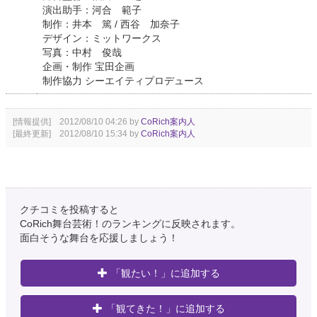
演出助手：河合 範子
制作：井本 篤 / 西谷 加奈子
デザイン：ミットワークス
写真：中村 俊哉
企画・制作 宝田企画
制作協力 シーエイティプロデュース
[情報提供] 2012/08/10 04:26 by
CoRich案内人
[最終更新] 2012/08/10 15:34 by
CoRich案内人
クチコミを投稿すると
CoRich舞台芸術！のランキングに反映されます。
面白そうな舞台を応援しましょう！
「観たい！」に追加する
「観てきた！」に追加する