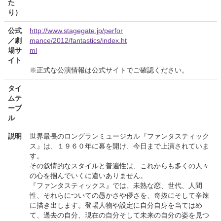
た
り）
公式
http://www.stagegate.jp/perfor
／劇
mance/2012/fantastics/index.ht
場サ
ml
イト
※正式な公演情報は公式サイトでご確認ください。
タイ
ムテ
ーブ
ル
説明
世界最長のロングランミュージカル『ファンタスティック
ス』は、１９６０年に幕を開け、今日まで上演されていま
す。
その叙情的なスタイルと普遍性は、これからも多くの人々
の心を掴んでいくに違いありません。
『ファンタスティックス』では、未熟な恋、世代、人間
性、それらについての愚かさや儚さを、奇抜にそして辛辣
に描き出します。登場人物や設定に自分自身を当てはめ
て、過去の自分、現在の自分そして未来の自分の姿を見つ