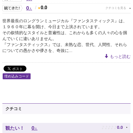
0
/
0.0
人
世界最長のロングランミュージカル『ファンタスティックス』は、
１９６０年に幕を開け、今日まで上演されています。
その叙情的なスタイルと普遍性は、これからも多くの人々の心を掴
んでいくに違いありません。
『ファンタスティックス』では、未熟な恋、世代、人間性、それら
についての愚かさや儚さを、奇抜に...
もっと読む
埋め込みコード
クチコミ
♪
♪
♪
♪
♪
0
0.0
観たい！
人