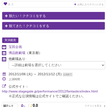
人
0
お気に入りチラシにする
観たい！クチコミをする
観てきた！クチコミをする
実演鑑賞
宝田企画
博品館劇場
（東京都）
他劇場あり:
2012/11/06 (火) ～ 2012/11/12 (月)
公演終了
上演時間：
公式サイト：
http://www.stagegate.jp/performance/2012/fantastics/index.html
※正式な公演情報は公式サイトでご確認ください。
0
/
0.0
人