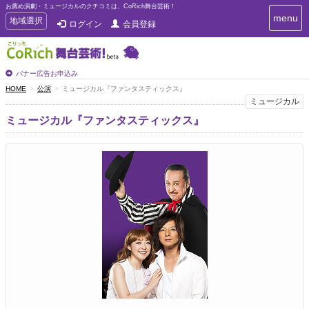
お薦め演劇・ミュージカルのクチコミは、CoRich舞台芸術！
T
menu
T
地域選択
ログイン
会員登録
o
o
g
g
g
g
l
l
バナー広告お申込み
e
e
HOME
公演
ミュージカル『ファンタスティックス』
n
n
ミュージカル
a
a
v
ミュージカル『ファンタスティックス』
i
v
g
i
a
g
t
a
i
t
o
n
i
o
n