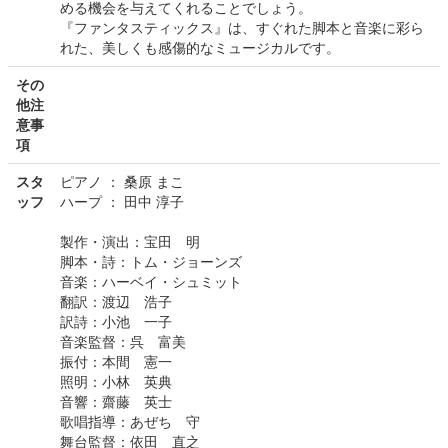
める機会を与えてくれることでしょう。
『ファンタスティックス』は、すぐれた脚本と音楽に彩ら
れた、美しくも感傷的なミュージカルです。
その
他注
意事
項
スタ
ピアノ ： 桑原 まこ
ッフ
ハープ ： 田中 淳子
製作・演出：宝田 明
脚本・詩：トム・ジョーンズ
音楽：ハーベイ・シュミット
翻訳：渡辺 浩子
訳詩：小池 一子
音楽監督：呉 富美
振付：本間 憲一
照明：小林 英典
音響：齋藤 英士
歌唱指導：あぜち 守
舞台監督：依田 直之