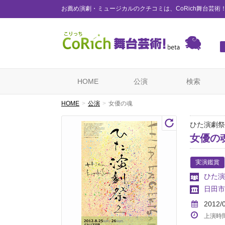
お薦め演劇・ミュージカルのクチコミは、CoRich舞台芸術
HOME
公演
検索
HOME
公演
女優の魂
ひた演劇祭
女優の
実演鑑賞
ひた演
日田市
2012/
上演時