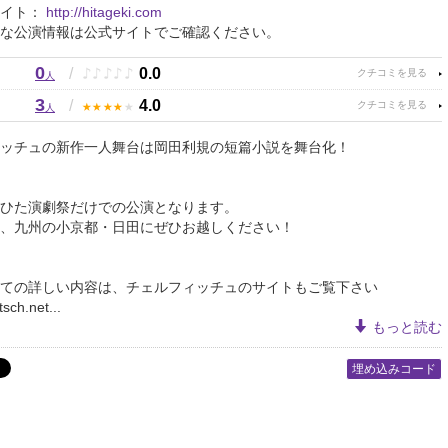
サイト：
http://hitageki.com
な公演情報は公式サイトでご確認ください。
0
♪
♪
♪
♪
♪
/
0.0
人
3
★
★
★
★
★
/
4.0
人
ッチュの新作一人舞台は岡田利規の短篇小説を舞台化！
ひた演劇祭だけでの公演となります。
、九州の小京都・日田にぜひお越しください！
ての詳しい内容は、チェルフィッチュのサイトもご覧下さい
itsch.net...
もっと読む
埋め込みコード