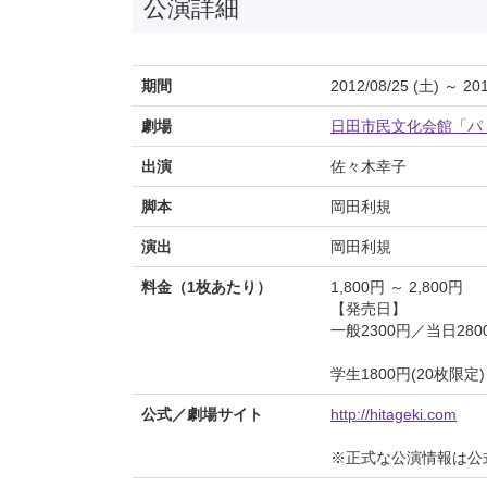
公演詳細
期間
2012/08/25 (土) ～ 201
劇場
日田市民文化会館「パ
出演
佐々木幸子
脚本
岡田利規
演出
岡田利規
料金（1枚あたり）
1,800円 ～ 2,800円
【発売日】
一般2300円／当日280
学生1800円(20枚限定)
公式／劇場サイト
http://hitageki.com
※正式な公演情報は公