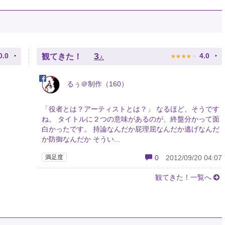
★
★
★
★
★
3
0.0
4.0
観てきた！
人
るぅ＠制作（160）
「役者とは？アーティストとは？」 なるほど、そうです
ね。 タイトルに２つの意味があるのが、終盤分かって面
白かったです。 持論なんだか屁理屈なんだか逃げなんだ
か防御なんだか そうい...
満足度
0
2012/09/20 04:07
観てきた！一覧へ