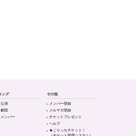
キング
その他
目公演
メンバー登録
目劇団
メルマガ登録
目メンバー
チケットプレゼント
ヘルプ
★こりっちチケット！
（チケット管理システム）