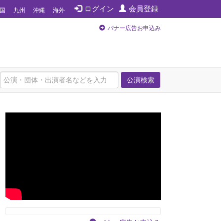
ログイン
会員登録
国
九州
沖縄
海外
バナー広告お申込み
公演検索