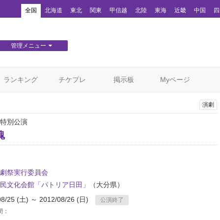
！
全国
北海道
東北
関東
甲信越
北陸
東海
近畿
中国
四
管理メニュー
団体WEBサイト管理
顧客管理
ランキング
チケプレ
掲示板
Myページ
演劇
特別公演
魂
劇祭実行委員会
民文化会館「パトリア日田」
（大分県）
08/25 (土) ～ 2012/08/26 (日)
公演終了
間：