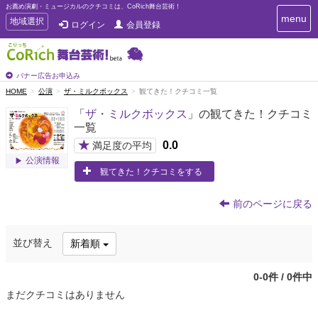
お薦め演劇・ミュージカルのクチコミは、CoRich舞台芸術！
T
menu
T
地域選択
ログイン
会員登録
o
o
g
g
g
g
l
l
バナー広告お申込み
e
e
HOME
公演
ザ・ミルクボックス
観てきた！クチコミ一覧
n
n
a
「
ザ・ミルクボックス
」の観てきた！クチコミ
a
v
一覧
i
v
g
★
0.0
i
満足度の平均
a
g
公演情報
t
観てきた！クチコミをする
a
i
t
o
n
i
前のページに戻る
o
n
並び替え
新着順
0-0件 / 0件中
まだクチコミはありません