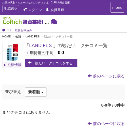
お薦め演劇・ミュージカルのクチコミは、CoRich舞台芸術！
T
menu
T
地域選択
ログイン
会員登録
o
o
g
g
g
g
l
l
バナー広告お申込み
e
e
HOME
公演
LAND FES
観たい！クチコミ一覧
n
n
a
「
LAND FES
」の観たい！クチコミ一覧
a
v
i
v
♪
0.0
期待度の平均
g
i
a
観たい！クチコミをする
g
公演情報
t
a
i
t
o
前のページに戻る
n
i
o
並び替え
新着順
n
0-0件 / 0件中
まだクチコミはありません
前のページに戻る