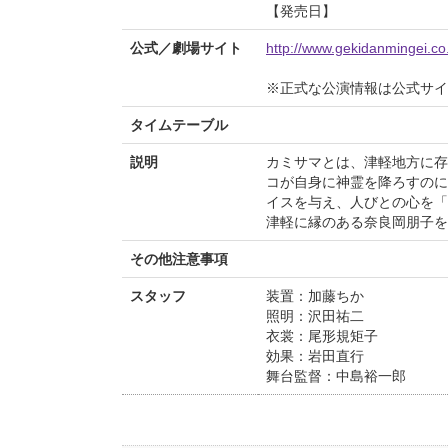
【発売日】
公式／劇場サイト
http://www.gekidanmingei.c
※正式な公演情報は公式サ
タイムテーブル
説明
カミサマとは、津軽地方に存
コが自身に神霊を降ろすのに
イスを与え、人びとの心を「
津軽に縁のある奈良岡朋子を
その他注意事項
スタッフ
装置：加藤ちか
照明：沢田祐二
衣裳：尾形規矩子
効果：岩田直行
舞台監督：中島裕一郎