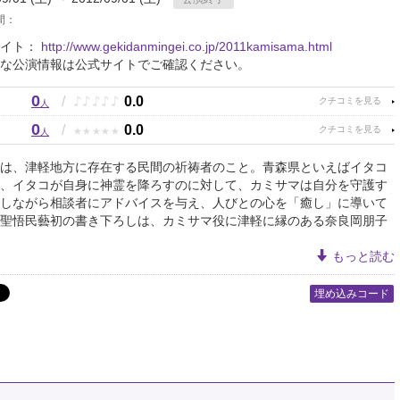
間：
サイト：
http://www.gekidanmingei.co.jp/2011kamisama.html
な公演情報は公式サイトでご確認ください。
0
♪
♪
♪
♪
♪
/
0.0
人
0
★
★
★
★
★
/
0.0
人
は、津軽地方に存在する民間の祈祷者のこと。青森県といえばイタコ
、イタコが自身に神霊を降ろすのに対して、カミサマは自分を守護す
しながら相談者にアドバイスを与え、人びとの心を「癒し」に導いて
聖悟民藝初の書き下ろしは、カミサマ役に津軽に縁のある奈良岡朋子
もっと読む
埋め込みコード