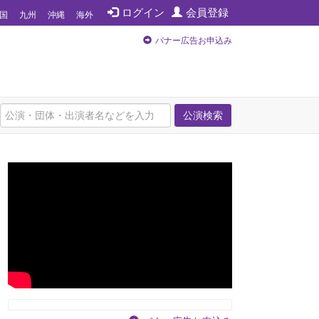
ログイン
会員登録
国
九州
沖縄
海外
バナー広告お申込み
公演検索