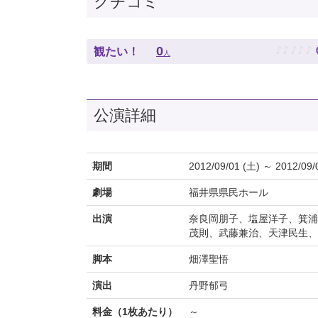
クチコミ
♪
♪
♪
♪
♪
0
観たい！
人
公演詳細
期間
2012/09/01 (土) ～ 2012/09/
劇場
福井県県民ホール
出演
奈良岡朋子、塩屋洋子、箕浦
茂則、武藤兼治、天津民生、
脚本
畑澤聖悟
演出
丹野郁弓
料金（1枚あたり）
～