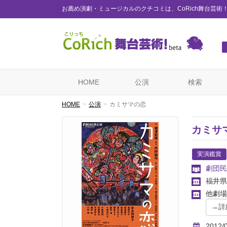
お薦め演劇・ミュージカルのクチコミは、CoRich舞台芸術
HOME
公演
検索
HOME
公演
カミサマの恋
カミサ
実演鑑賞
劇団民
福井県
他劇場
2012/