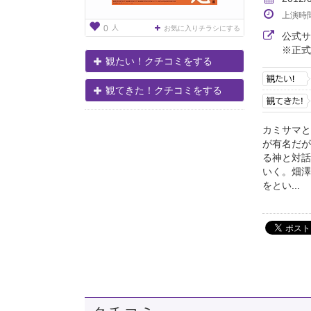
上演時
人
0
お気に入りチラシにする
公式
※正式
観たい！クチコミをする
観てきた！クチコミをする
カミサマと
が有名だが
る神と対話
いく。畑澤
をとい...