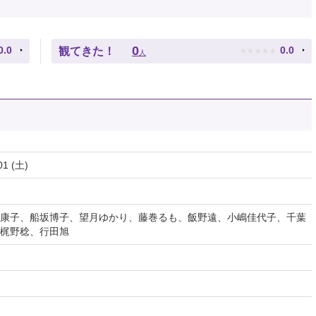
★
★
★
★
★
0
0.0
0.0
観てきた！
人
01 (土)
康子、船坂博子、望月ゆかり、藤巻るも、飯野遠、小嶋佳代子、千葉
梶野稔、行田旭