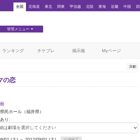
！
全国
北海道
東北
関東
甲信越
北陸
東海
近畿
中国
四
管理メニュー
団体WEBサイト管理
顧客管理
ランキング
チケプレ
掲示板
Myページ
演劇
マの恋
藝
県民ホール
（福井県）
あり:
09/01 (土) ～ 2012/09/01 (土)
公演終了