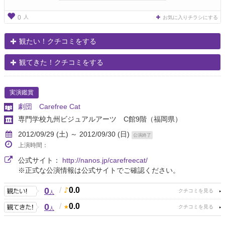
人
0
お気に入りチラシにする
観たい！クチコミをする
観てきた！クチコミをする
実演鑑賞
劇団 Carefree Cat
専門学校九州ビジュアルアーツ C館9階
（福岡県）
2012/09/29 (土) ～ 2012/09/30 (日)
公演終了
上演時間：
公式サイト：
http://nanos.jp/carefreecat/
※正式な公演情報は公式サイトでご確認ください。
0
/
0.0
人
0
/
0.0
人