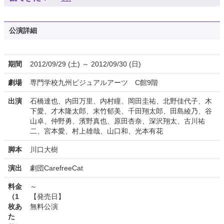
公演詳細
期間
2012/09/29 (土) ～ 2012/09/30 (日)
劇場
専門学校九州ビジュアルアーツ C館9階
出演
石橋達也、内田万里、内村瞳、岡田圭祐、北野佳代子、木
下愛、才木隆太郎、末竹郁美、千田翔太郎、田島綾乃、谷
山卓、仲野勇、濱野真也、原田杏奈、深沢翔太、古川祐
二、宮本愛、村上雄哉、山口和、光本有花
脚本
川口大樹
演出
劇団CarefreeCat
料金
～
（1
【発売日】
枚あ
無料公演
た