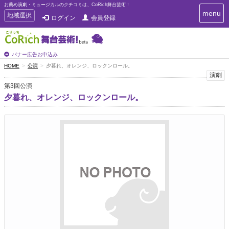
お薦め演劇・ミュージカルのクチコミは、CoRich舞台芸術！
T
menu
T
地域選択
ログイン
会員登録
o
o
g
g
g
g
l
l
バナー広告お申込み
e
e
HOME
公演
夕暮れ、オレンジ、ロックンロール。
n
n
演劇
a
a
v
第3回公演
i
v
夕暮れ、オレンジ、ロックンロール。
g
i
a
g
t
a
i
t
o
n
i
o
n