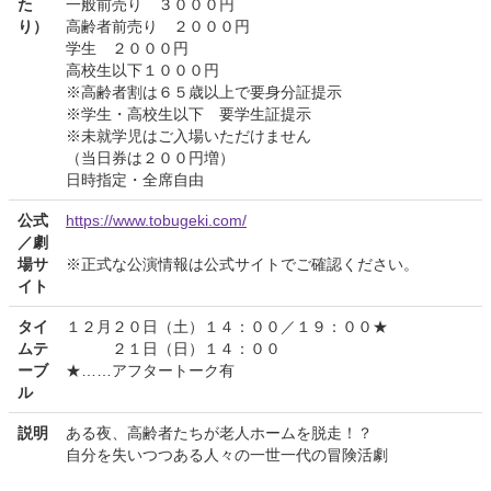
た
一般前売り ３０００円
り）
高齢者前売り ２０００円
学生 ２０００円
高校生以下１０００円
※高齢者割は６５歳以上で要身分証提示
※学生・高校生以下 要学生証提示
※未就学児はご入場いただけません
（当日券は２００円増）
日時指定・全席自由
公式
https://www.tobugeki.com/
／劇
場サ
※正式な公演情報は公式サイトでご確認ください。
イト
タイ
１２月２０日（土）１４：００／１９：００★
ムテ
２１日（日）１４：００
ーブ
★……アフタートーク有
ル
説明
ある夜、高齢者たちが老人ホームを脱走！？
自分を失いつつある人々の一世一代の冒険活劇