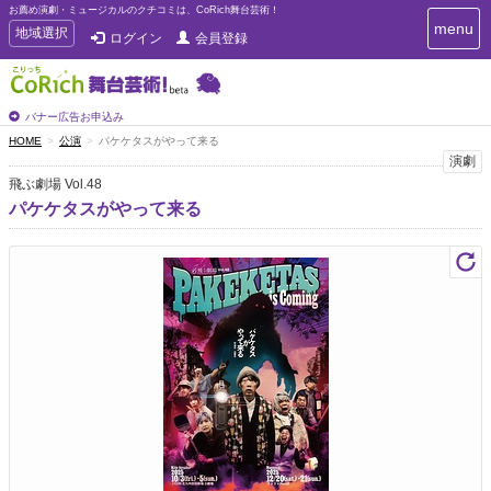
お薦め演劇・ミュージカルのクチコミは、CoRich舞台芸術！
T
menu
T
地域選択
ログイン
会員登録
o
o
g
g
g
g
l
l
バナー広告お申込み
e
e
HOME
公演
パケケタスがやって来る
n
n
演劇
a
a
v
飛ぶ劇場 Vol.48
i
v
パケケタスがやって来る
g
i
a
g
t
a
i
t
o
n
i
o
n