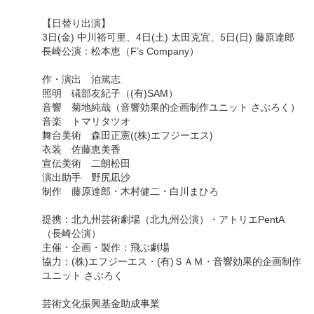
【日替り出演】
3日(金) 中川裕可里、4日(土) 太田克宜、5日(日) 藤原達郎
長崎公演：松本恵（F’s Company）
作・演出 泊篤志
照明 礒部友紀子（(有)SAM）
音響 菊地純哉（音響効果的企画制作ユニット さぶろく）
音楽 トマリタツオ
舞台美術 森田正憲((株)エフジーエス)
衣装 佐藤恵美香
宣伝美術 二朗松田
演出助手 野尻凪沙
制作 藤原達郎・木村健二・白川まひろ
提携：北九州芸術劇場（北九州公演）・アトリエPentA
（長崎公演）
主催・企画・製作：飛ぶ劇場
協力：(株)エフジーエス・(有)ＳＡＭ・音響効果的企画制作
ユニット さぶろく
芸術文化振興基金助成事業