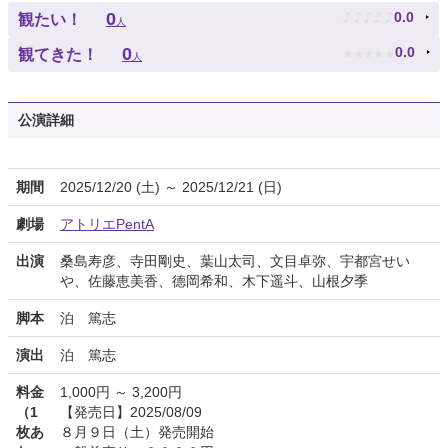
♪
♪
♪
♪
♪
0
0.0
観たい！
人
★
★
★
★
★
0
0.0
観てきた！
人
公演詳細
期間
2025/12/20 (土) ～ 2025/12/21 (日)
劇場
アトリエPentA
出演
桑島寿彦、寺田剛史、葉山太司、文目卓弥、宇都宮せい
や、佐藤恵美香、德岡希和、木下遥斗、山根夕季
脚本
泊 篤志
演出
泊 篤志
料金
1,000円 ～ 3,200円
（1
【発売日】2025/08/09
枚あ
８月９日（土）発売開始