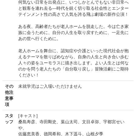
何気ない日常を出発点に、いつしかとんでもない非日常へ
と観客を連れ去る―時代を鋭く切り取る社会性とエンター
テインメント性の高さで人気を誇る飛ぶ劇場の新作公演！
ある夜、高齢者たちが老人ホームを脱走した。今は亡き家
族に会うために、自分の人生を取り戻すために、一足先に
あの世へ行くために。
老人ホームを舞台に、認知症や介護といった現代社会が抱
えるテーマを散りばめながら、自身の人生と向き合い歩む
人々の姿をユーモラスに描き出します。よい人生とは何な
のかを問う老人たちの「自分取り戻し」冒険活劇にご期待
ください！
その
未就学児はご入場いただけません
他注
意事
項
スタ
[キャスト]
ッフ
桑島寿彦、寺田剛史、葉山太司、文目卓弥、宇都宮せい
や、
佐藤恵美香、德岡希和、木下遥斗、山根夕季