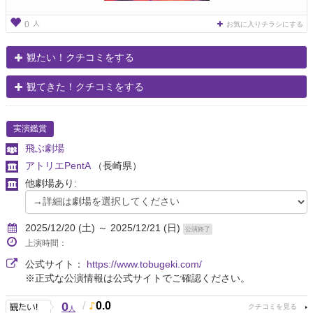
人
0
お気に入りチラシにする
観たい！クチコミをする
観てきた！クチコミをする
実演鑑賞
飛ぶ劇場
アトリエPentA
（長崎県）
他劇場あり:
2025/12/20 (土) ～ 2025/12/21 (日)
公演終了
上演時間：
公式サイト：
https://www.tobugeki.com/
※正式な公演情報は公式サイトでご確認ください。
0
/
0.0
人