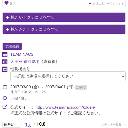
人
0
お気に入りチラシにする
観たい！クチコミをする
観てきた！クチコミをする
実演鑑賞
TEAM NACS
天王洲 銀河劇場
（東京都）
他劇場あり:
2007/03/09 (金) ～ 2007/04/01 (日)
公演終了
休演日：3/12、19、26
上演時間：
公式サイト：
http://www.teamnacs.com/kouen/
※正式な公演情報は公式サイトでご確認ください。
1
/
0.0
人