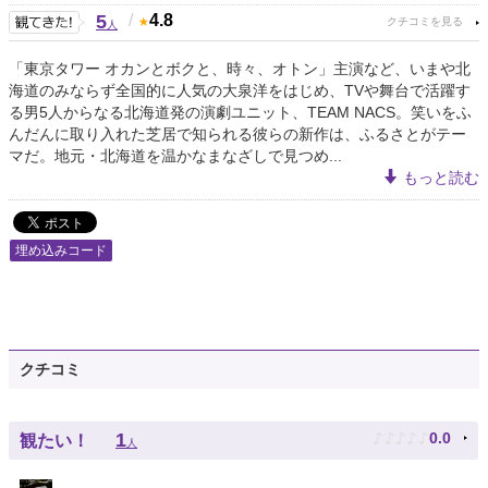
5
/
4.8
人
「東京タワー オカンとボクと、時々、オトン」主演など、いまや北
海道のみならず全国的に人気の大泉洋をはじめ、TVや舞台で活躍す
る男5人からなる北海道発の演劇ユニット、TEAM NACS。笑いをふ
んだんに取り入れた芝居で知られる彼らの新作は、ふるさとがテー
マだ。地元・北海道を温かなまなざしで見つめ...
もっと読む
埋め込みコード
クチコミ
♪
♪
♪
♪
♪
1
0.0
観たい！
人