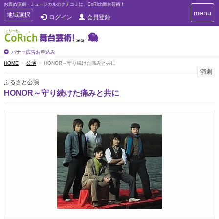
お薦め演劇・ミュージカルのクチコミは、CoRich舞台芸術！
T
menu
T
地域選択
ログイン
会員登録
o
o
g
g
g
g
l
l
バナー広告お申込み
e
e
HOME
公演
HONOR～守り続けた痛みと共に
n
n
演劇
a
a
v
ふるさと公演
i
v
HONOR～守り続けた痛みと共に
g
i
a
g
t
a
i
t
o
n
i
o
n