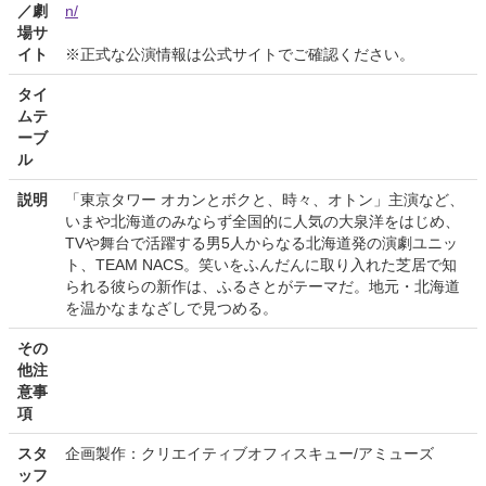
／劇
n/
場サ
イト
※正式な公演情報は公式サイトでご確認ください。
タイ
ムテ
ーブ
ル
説明
「東京タワー オカンとボクと、時々、オトン」主演など、
いまや北海道のみならず全国的に人気の大泉洋をはじめ、
TVや舞台で活躍する男5人からなる北海道発の演劇ユニッ
ト、TEAM NACS。笑いをふんだんに取り入れた芝居で知
られる彼らの新作は、ふるさとがテーマだ。地元・北海道
を温かなまなざしで見つめる。
その
他注
意事
項
スタ
企画製作：クリエイティブオフィスキュー/アミューズ
ッフ