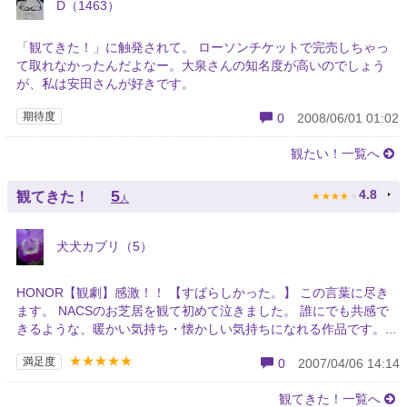
D（1463）
「観てきた！」に触発されて。 ローソンチケットで完売しちゃっ
て取れなかったんだよなー。大泉さんの知名度が高いのでしょう
が、私は安田さんが好きです。
期待度
0
2008/06/01 01:02
観たい！一覧へ
★
★
★
★
★
5
4.8
観てきた！
人
犬犬カブリ（5）
HONOR【観劇】感激！！ 【すばらしかった。】 この言葉に尽き
ます。 NACSのお芝居を観て初めて泣きました。 誰にでも共感で
きるような、暖かい気持ち・懐かしい気持ちになれる作品です。...
★★★★★
満足度
0
2007/04/06 14:14
観てきた！一覧へ