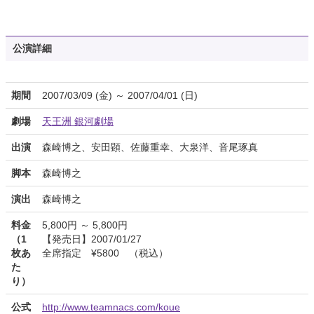
公演詳細
期間
2007/03/09 (金) ～ 2007/04/01 (日)
劇場
天王洲 銀河劇場
出演
森崎博之、安田顕、佐藤重幸、大泉洋、音尾琢真
脚本
森崎博之
演出
森崎博之
料金
5,800円 ～ 5,800円
（1
【発売日】2007/01/27
枚あ
全席指定 ¥5800 （税込）
た
り）
公式
http://www.teamnacs.com/koue