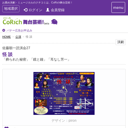
お薦め演劇・ミュージカルのクチコミは、CoRich舞台芸術！
T
menu
T
地域選択
ログイン
会員登録
o
o
g
g
g
g
l
l
バナー広告お申込み
e
e
HOME
公演
怪 談
n
n
演劇
a
a
v
佐藤順一読演会27
i
v
怪 談
g
i
「葬られた秘密」「鏡と鐘」「耳なし芳一」
a
g
t
a
i
t
o
n
i
o
n
デザイン：piron