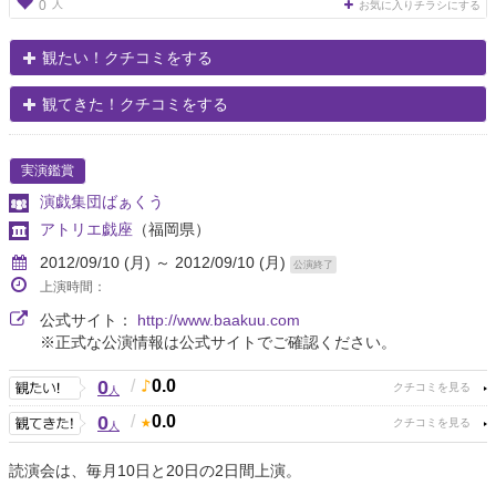
人
0
お気に入りチラシにする
観たい！クチコミをする
観てきた！クチコミをする
実演鑑賞
演戯集団ばぁくう
アトリエ戯座
（福岡県）
2012/09/10 (月) ～ 2012/09/10 (月)
公演終了
上演時間：
公式サイト：
http://www.baakuu.com
※正式な公演情報は公式サイトでご確認ください。
0
/
0.0
人
0
/
0.0
人
読演会は、毎月10日と20日の2日間上演。