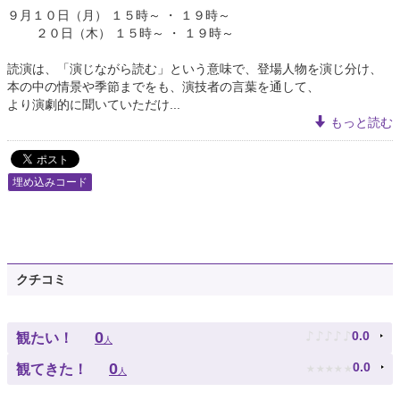
９月１０日（月） １５時～ ・ １９時～
２０日（木） １５時～ ・ １９時～
読演は、「演じながら読む」という意味で、登場人物を演じ分け、
本の中の情景や季節までをも、演技者の言葉を通して、
より演劇的に聞いていただけ...
もっと読む
埋め込みコード
クチコミ
♪
♪
♪
♪
♪
0
0.0
観たい！
人
★
★
★
★
★
0
0.0
観てきた！
人