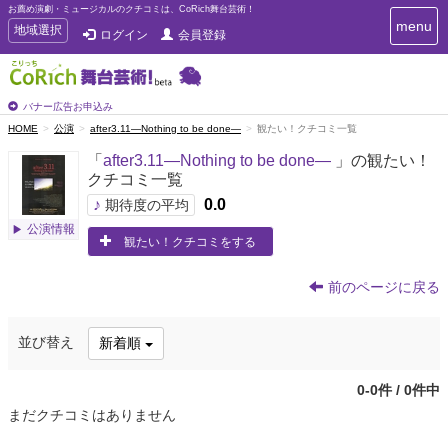
お薦め演劇・ミュージカルのクチコミは、CoRich舞台芸術！
T
menu
T
地域選択
ログイン
会員登録
o
o
g
g
g
g
l
l
バナー広告お申込み
e
e
HOME
公演
after3.11―Nothing to be done―
観たい！クチコミ一覧
n
n
a
「
after3.11―Nothing to be done―
」の観たい！
a
v
クチコミ一覧
i
v
g
♪
0.0
i
期待度の平均
a
g
公演情報
t
観たい！クチコミをする
a
i
t
o
n
i
前のページに戻る
o
n
並び替え
新着順
0-0件 / 0件中
まだクチコミはありません