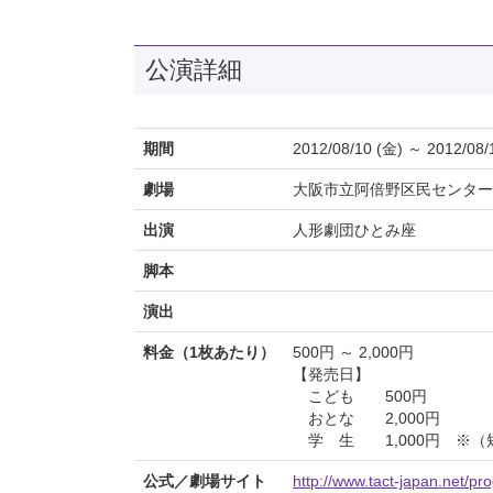
公演詳細
期間
2012/08/10 (金) ～ 2012/08/
劇場
大阪市立阿倍野区民センター
出演
人形劇団ひとみ座
脚本
演出
料金（1枚あたり）
500円 ～ 2,000円
【発売日】
こども 500円
おとな 2,000円
学 生 1,000円 ※（
公式／劇場サイト
http://www.tact-japan.net/pr