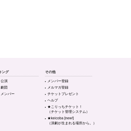
キング
その他
目公演
メンバー登録
目劇団
メルマガ登録
目メンバー
チケットプレゼント
ヘルプ
★こりっちチケット！
（チケット管理システム）
★keicoba [new!]
（演劇が生まれる場所から。）