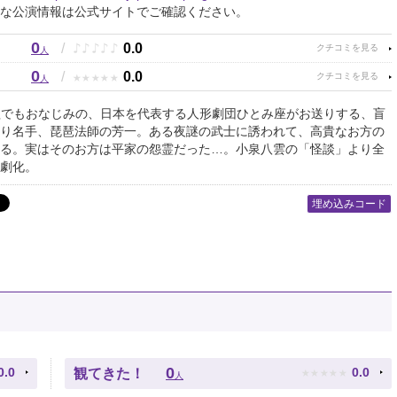
な公演情報は公式サイトでご確認ください。
0
♪
♪
♪
♪
♪
/
0.0
人
0
★
★
★
★
★
/
0.0
人
組でもおなじみの、日本を代表する人形劇団ひとみ座がお送りする、盲
り名手、琵琶法師の芳一。ある夜謎の武士に誘われて、高貴なお方の
る。実はそのお方は平家の怨霊だった…。小泉八雲の「怪談」より全
劇化。
埋め込みコード
★
★
★
★
★
0
0.0
0.0
観てきた！
人