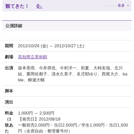
★
★
★
★
★
0
0.0
観てきた！
人
公演詳細
期間
2012/10/26 (金) ～ 2012/10/27 (土)
劇場
高知県立美術館
出演
坂本美雨、今井尋也、今村洋一、初夏、大柿友哉、北川
結、重岡佐都子、清水久美子、名児耶ゆり、西尾大介、ba
ble、柳瀬大輔
脚本
演出
料金
1,000円 ～ 2,500円
（1
【発売日】2012/08/18
枚あ
一般前売2,000円・当日2,500円／学生1,000円・当日1,500
た
円（全席自由・整理番号付）