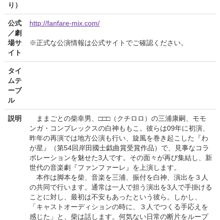
り）
公式
http://fanfare-mix.com/
／劇
場サ
※正式な公演情報は公式サイトでご確認ください。
イト
タイ
ムテ
ーブ
ル
説明
ままごとの柴幸男、□□□（クチロロ）の三浦康嗣、モモ
ンガ・コンプレックスの白神ももこ。彼らは09年に初演、
昨年の再演では地方公演も行い、旋風を巻き起こした『わ
が星』（第54回岸田國士戯曲賞受賞作品）で、見事なコラ
ボレーションを魅せた3人です。その面々が再び集結し、新
世代の音楽劇『ファンファーレ』を上演します。
本作は脚本を柴、音楽を三浦、振付を白神、演出を３人
の共同で行います。通常は一人で担う演出を3人で手掛ける
ことに対し、最初は不安もあったという彼ら。しかし、
「キャストオーディションの時に、３人でつくる手応えを
感じた」と、柴は話します。何気ない日常の断片をループ