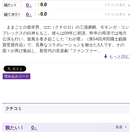
0
/
0.0
人
0
/
0.0
人
ままごとの柴幸男、□□□（クチロロ）の三浦康嗣、モモンガ・コン
プレックスの白神ももこ。彼らは09年に初演、昨年の再演では地方
公演も行い、旋風を巻き起こした『わが星』（第54回岸田國士戯曲
賞受賞作品）で、見事なコラボレーションを魅せた3人です。その
面々が再び集結し、新世代の音楽劇『ファンファー...
もっと読む
埋め込みコード
クチコミ
♪
♪
♪
♪
♪
0
0.0
観たい！
人