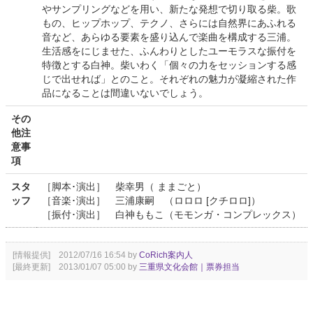
やサンプリングなどを用い、新たな発想で切り取る柴。歌
もの、ヒップホップ、テクノ、さらには自然界にあふれる
音など、あらゆる要素を盛り込んで楽曲を構成する三浦。
生活感をにじませた、ふんわりとしたユーモラスな振付を
特徴とする白神。柴いわく「個々の力をセッションする感
じで出せれば」とのこと。それぞれの魅力が凝縮された作
品になることは間違いないでしょう。
その
他注
意事
項
スタ
［脚本･演出］ 柴幸男（ ままごと）
ッフ
［音楽･演出］ 三浦康嗣 （ロロロ [クチロロ]）
［振付･演出］ 白神ももこ（モモンガ・コンプレックス）
[情報提供] 2012/07/16 16:54 by
CoRich案内人
[最終更新] 2013/01/07 05:00 by
三重県文化会館｜票券担当