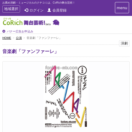
お薦め演劇・ミュージカルのクチコミは、CoRich舞台芸術！
T
menu
T
地域選択
ログイン
会員登録
o
o
g
g
g
g
l
l
バナー広告お申込み
e
e
HOME
公演
音楽劇「ファンファーレ」
n
n
演劇
a
a
v
音楽劇「ファンファーレ」
i
v
g
i
a
g
t
a
i
t
o
n
i
o
n