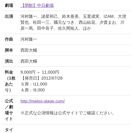
劇場
【閉館】中日劇場
出演
河村隆一、諸星和己、鈴木亜美、玉置成実、IZAM、大澄
賢也、松田一三、國元なつき、西山結花、夕貴まお、川
原一馬、田中良子、佐久間祐人、ほか
作曲
河村隆一
脚本
西田大輔
演出
西田大輔
料金
9,000円 ～ 11,000円
（1枚
【発売日】2012/07/28
あた
Ｓ席：\11,000
り）
Ａ席：\9,000
公式
http://melos-stage.com/
／劇
場サ
※正式な公演情報は公式サイトでご確認ください。
イト
タイ