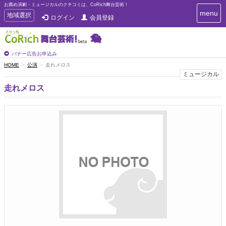
お薦め演劇・ミュージカルのクチコミは、CoRich舞台芸術！
T
menu
T
地域選択
ログイン
会員登録
o
o
g
g
g
g
l
l
バナー広告お申込み
e
e
HOME
公演
走れメロス
n
n
ミュージカル
a
a
v
走れメロス
i
v
g
i
a
g
t
a
i
t
o
n
i
o
n