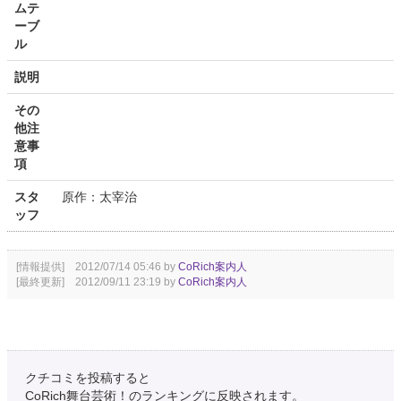
ムテ
ーブ
ル
説明
その
他注
意事
項
スタ
原作：太宰治
ッフ
[情報提供] 2012/07/14 05:46 by
CoRich案内人
[最終更新] 2012/09/11 23:19 by
CoRich案内人
クチコミを投稿すると
CoRich舞台芸術！のランキングに反映されます。