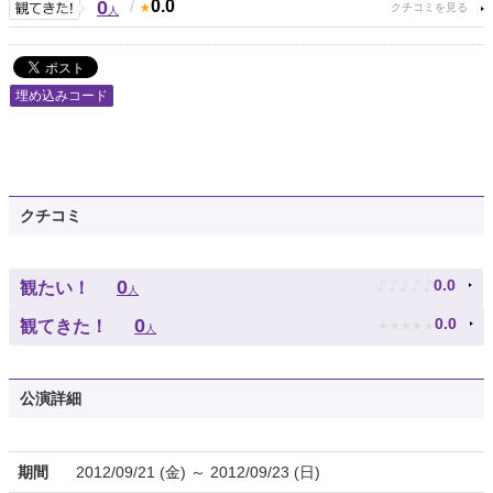
0
/
0.0
人
埋め込みコード
クチコミ
♪
♪
♪
♪
♪
0
0.0
観たい！
人
★
★
★
★
★
0
0.0
観てきた！
人
公演詳細
期間
2012/09/21 (金) ～ 2012/09/23 (日)