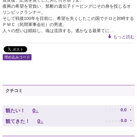
震災後、記憶を無くした男と付き添う女。
復興の希望を背負い、禁断の遺伝子ドーピングにその身を投じるオ
リンピックランナー。
そして戦後100年を目前に、希望を失くしたこの国でテロと対峙する
ＰＭＣ（民間軍事会社）の男達。
人々の想いは錯綜し、魂は流浪する。遙かなる最果てに...
もっと読む
埋め込みコード
クチコミ
♪
♪
♪
♪
♪
0
0.0
観たい！
人
★
★
★
★
★
0
0.0
観てきた！
人