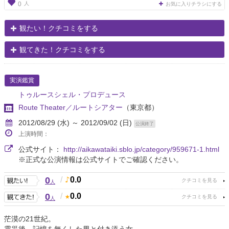
人
0
お気に入りチラシにする
観たい！クチコミをする
観てきた！クチコミをする
実演鑑賞
トゥルースシェル・プロデュース
Route Theater／ルートシアター
（東京都）
2012/08/29 (水) ～ 2012/09/02 (日)
公演終了
上演時間：
公式サイト：
http://aikawataiki.sblo.jp/category/959671-1.html
※正式な公演情報は公式サイトでご確認ください。
0
/
0.0
人
0
/
0.0
人
茫漠の21世紀。