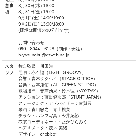
意事
8月30日(木) 19:00
項
8月31日(金) 19:00
9月1日(土) 14:00/19:00
9月2日(日) 13:00/18:00
(開場は開演の30分前です)
お問い合わせ
090－8044－6128（制作：安延）
h-yasunobu@ezweb.ne.jp
スタ
舞台監督：川田崇
ッフ
照明：赤石諭（LIGHT GROOVY）
音響：青木タクヘイ（STAGE OFFICE）
音楽：西本康佑（ALL GREEN STUDIO）
歌唱指導・音声効果：鈴木理（VOXRAY）
アクション：藤田健次郎（STUNT JAPAN）
ステージング・アドバイザー：古賀豊
動画：青山敏之・青山桃実
チラシ・パンフ写真：今井紀彰
衣裳コーディネート：たかひらみく
ヘア＆メイク：茂木 美緒
デザイン：chobico*