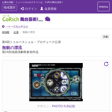
お薦め演劇・ミュージカルのクチコミは、CoRich舞台芸術！
T
menu
T
地域選択
ログイン
会員登録
o
o
g
g
g
g
l
l
バナー広告お申込み
e
e
HOME
公演
無貌の漂流
n
n
演劇
a
a
v
第4回トゥルースシェル・プロデュース公演
i
v
無貌の漂流
g
i
第24回池袋演劇祭参加作品
a
g
t
a
i
t
o
n
i
o
n
デザイン：
PHOTO:今井紀彰