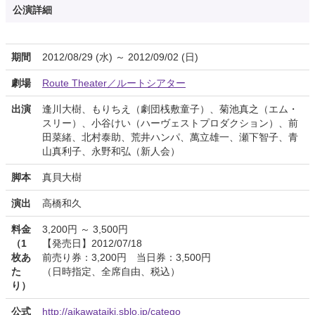
公演詳細
期間
2012/08/29 (水) ～ 2012/09/02 (日)
劇場
Route Theater／ルートシアター
出演
逢川大樹、もりちえ（劇団桟敷童子）、菊池真之（エム・
スリー）、小谷けい（ハーヴェストプロダクション）、前
田菜緒、北村泰助、荒井ハンパ、萬立雄一、瀬下智子、青
山真利子、永野和弘（新人会）
脚本
真貝大樹
演出
高橋和久
料金
3,200円 ～ 3,500円
（1
【発売日】2012/07/18
枚あ
前売り券：3,200円 当日券：3,500円
た
（日時指定、全席自由、税込）
り）
公式
http://aikawataiki.sblo.jp/catego