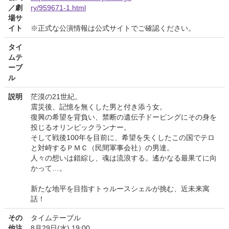
／劇
ry/959671-1.html
場サ
イト
※正式な公演情報は公式サイトでご確認ください。
タイ
ムテ
ーブ
ル
説明
茫漠の21世紀。
震災後、記憶を無くした男と付き添う女。
復興の希望を背負い、禁断の遺伝子ドーピングにその身を
投じるオリンピックランナー。
そして戦後100年を目前に、希望を失くしたこの国でテロ
と対峙するＰＭＣ（民間軍事会社）の男達。
人々の想いは錯綜し、魂は流浪する。遙かなる最果てに向
かって…。
新たな地平を目指すトゥルースシェルが挑む、近未来寓
話！
その
タイムテーブル
他注
8月29日(水) 19:00