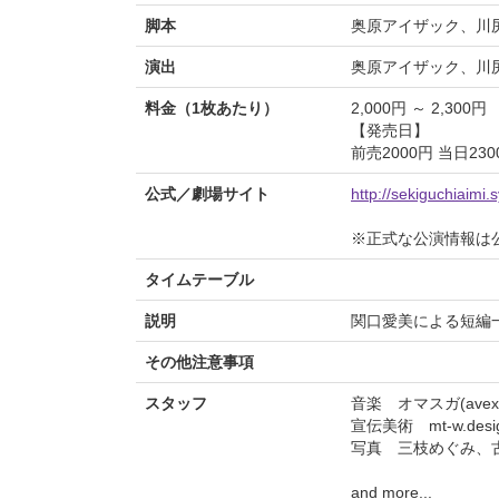
脚本
奥原アイザック、川尻
演出
奥原アイザック、川尻
料金（1枚あたり）
2,000円 ～ 2,300円
【発売日】
前売2000円 当日230
公式／劇場サイト
http://sekiguchiaimi.s
※正式な公演情報は
タイムテーブル
説明
関口愛美による短編
その他注意事項
スタッフ
音楽 オマスガ(avex r
宣伝美術 mt-w.desi
写真 三枝めぐみ、
and more...