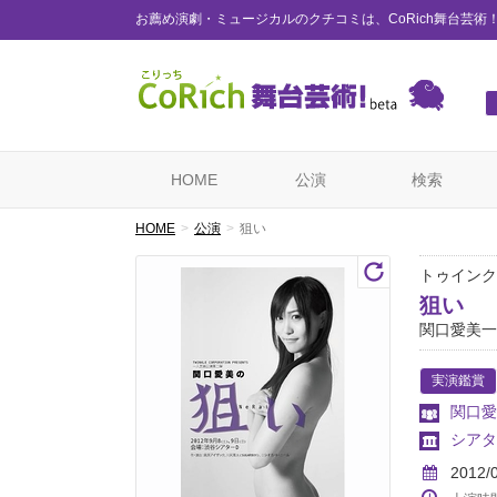
お薦め演劇・ミュージカルのクチコミは、CoRich舞台芸術
HOME
公演
検索
HOME
公演
狙い
トゥインク
狙い
関口愛美一
実演鑑賞
関口愛
シアタ
2012/