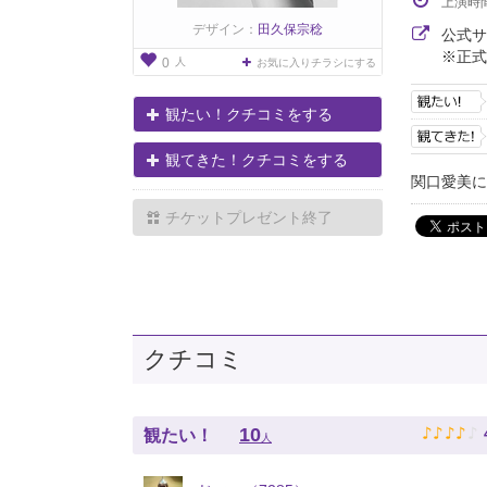
上演時
デザイン：
田久保宗稔
公式
※正式
人
0
お気に入りチラシにする
観たい！クチコミをする
観てきた！クチコミをする
関口愛美に
チケットプレゼント終了
クチコミ
♪
♪
♪
♪
♪
10
観たい！
人