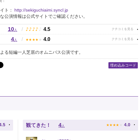
間：
サイト：
http://sekiguchiaimi.syncl.jp
な公演情報は公式サイトでご確認ください。
10
♪
♪
♪
♪
♪
/
4.5
人
4
★
★
★
★
★
/
4.0
人
よる短編一人芝居のオムニバス公演です。
埋め込みコード
★
★
★
★
★
4
4.5
4.0
観てきた！
人