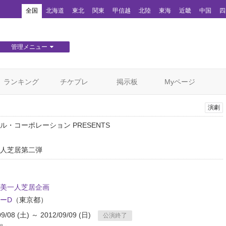
！
全国
北海道
東北
関東
甲信越
北陸
東海
近畿
中国
四
管理メニュー
団体WEBサイト管理
顧客管理
ランキング
チケプレ
掲示板
Myページ
演劇
ル・コーポレーション PRESENTS
人芝居第二弾
美一人芝居企画
ーD
（東京都）
09/08 (土) ～ 2012/09/09 (日)
公演終了