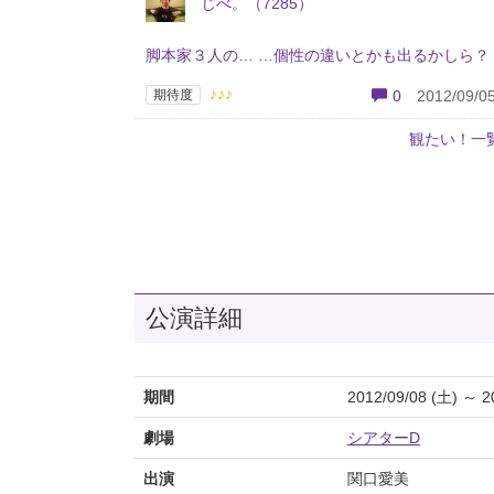
じべ。（7285）
脚本家３人の… …個性の違いとかも出るかしら？
♪♪♪
期待度
0
2012/09/05
観たい！一
公演詳細
期間
2012/09/08 (土) ～ 2
劇場
シアターD
出演
関口愛美