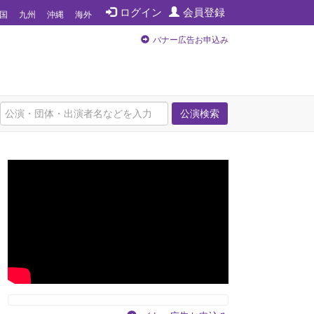
ログイン
会員登録
国
九州
沖縄
海外
バナー広告お申込み
公演検索