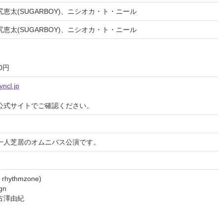
恵太(SUGARBOY)、ニシオカ・ト・ニール
恵太(SUGARBOY)、ニシオカ・ト・ニール
0円
yncl.jp
公式サイトでご確認ください。
一人芝居のオムニバス公演です。
hythmzone)
gn
古澤由紀