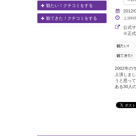
観たい！クチコミをする
2012/
観てきた！クチコミをする
上演時
公式
※正式
2002年
上演しまし
うと思って
ある30人