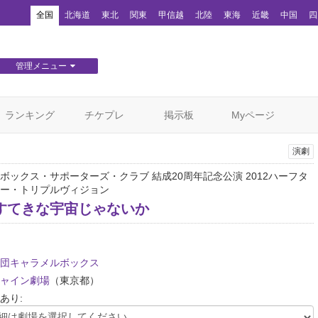
！
全国
北海道
東北
関東
甲信越
北陸
東海
近畿
中国
四
管理メニュー
団体WEBサイト管理
顧客管理
ランキング
チケプレ
掲示板
Myページ
演劇
ボックス・サポーターズ・クラブ 結成20周年記念公演 2012ハーフタ
ー・トリプルヴィジョン
すてきな宇宙じゃないか
団キャラメルボックス
ャイン劇場
（東京都）
あり: