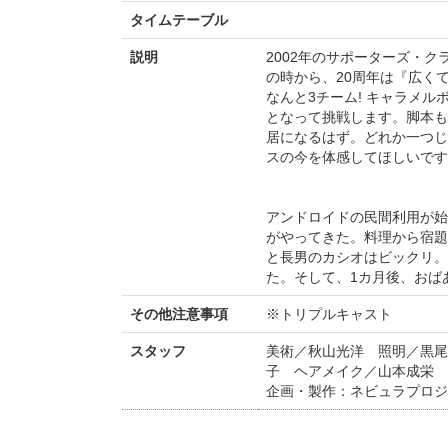
タイムテーブル
説明
2002年のサポーターズ・
の時から、20周年は『広く
なんと3チーム! キャラメ
となって挑戦します。脚本も
居になるはず。どれか一つじ
スの今を体感してほしいです
アンドロイドの民間利用が始
がやってきた。料理から宿題
と長男のカシオはビックリ。
た。そして、1カ月後、おば
その他注意事項
※トリプルキャスト
スタッフ
美術／秋山光洋 照明／黒尾
子 ヘアメイク／山本成栄 
企画・製作：ネビュラプロジ