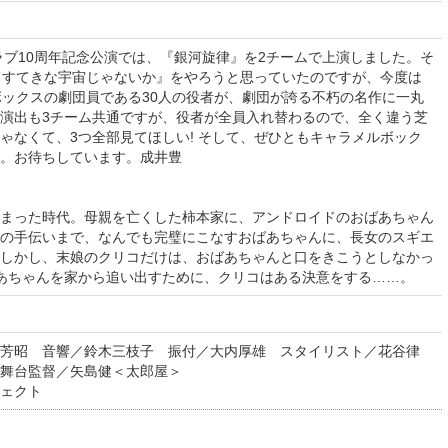
クラブ10周年記念公演では、『銀河旋律』を2チームで上演しました。そ
てすてきな宇宙じゃないか』をやろうと思っていたのですが、今度は
ルボックスの劇団員である30人の役者が、劇団が誇る不朽の名作に一丸
演出も3チーム共通ですが、役者が全員入れ替わるので、全く違う芝
ゃなくて、3つ全部見てほしい! そして、ぜひともキャラメルボック
。お待ちしています。成井豊
まった時代。母親を亡くした柿本家に、アンドロイドのおばあちゃん
の手伝いまで、なんでも完璧にこなすおばあちゃんに、長女のスギエ
しかし、末娘のクリコだけは、おばあちゃんと口をきこうとしなかっ
あちゃんを家から追い出すために、クリコはある決意をする……。
芳昭 音響／鈴木三枝子 振付／大内厚雄 スタイリスト／花谷律
舞台監督／矢島健＜太郎屋＞
ェクト