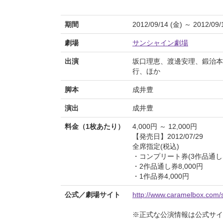
期間
2012/09/14 (金) ～ 2012/09/
劇場
サンシャイン劇場
出演
坂口理恵、渡邊安理、鍛治本
行、ほか
脚本
成井豊
演出
成井豊
料金（1枚あたり）
4,000円 ～ 12,000円
【発売日】2012/07/29
全席指定(税込)
・コンプリート券(3作品通し券)
・2作品通し券8,000円
・1作品券4,000円
公式／劇場サイト
http://www.caramelbox.com/
※正式な公演情報は公式サ