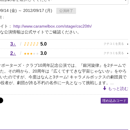
09/14 (金) ～ 2012/09/17 (月)
公演終了
間：
サイト：
http://www.caramelbox.com/stage/csc20th/
な公演情報は公式サイトでご確認ください。
3
♪
♪
♪
♪
♪
/
5.0
人
2
★
★
★
★
★
/
3.0
人
のサポーターズ・クラブ10周年記念公演では、『銀河旋律』を2チームで
た。その時から、20周年は『広くてすてきな宇宙じゃないか』をやろ
いたのですが、今度はなんと3チーム! キャラメルボックスの劇団員で
の役者が、劇団が誇る不朽の名作に一丸となって挑戦します。...
もっと読む
埋め込みコード