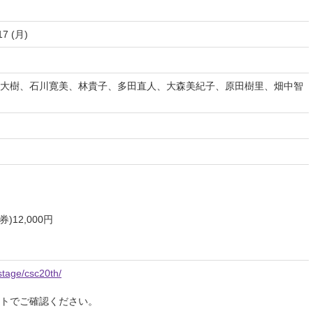
17 (月)
大樹、石川寛美、林貴子、多田直人、大森美紀子、原田樹里、畑中智
12,000円
stage/csc20th/
イトでご確認ください。