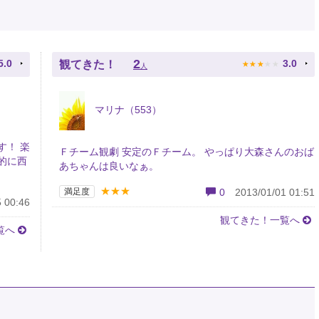
★
★
★
★
★
2
5.0
3.0
観てきた！
人
マリナ（553）
す！ 楽
Ｆチーム観劇 安定のＦチーム。 やっぱり大森さんのおば
的に西
あちゃんは良いなぁ。
★★★
満足度
0
2013/01/01 01:51
 00:46
観てきた！一覧へ
覧へ