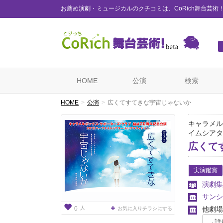
お薦め演劇・ミュージカルのクチコミは、CoRich舞台芸術
HOME
公演
検索
HOME
公演
広くてすてきな宇宙じゃないか
キャラメル
イムシアタ
広くて
実演鑑賞
演劇集
サンシ
人
他劇場
0
お気に入りチラシにする