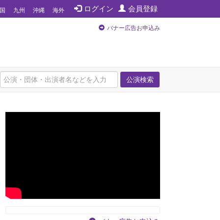
ログイン
会員登録
国
九州
沖縄
海外
バナー広告お申込み
公演検索