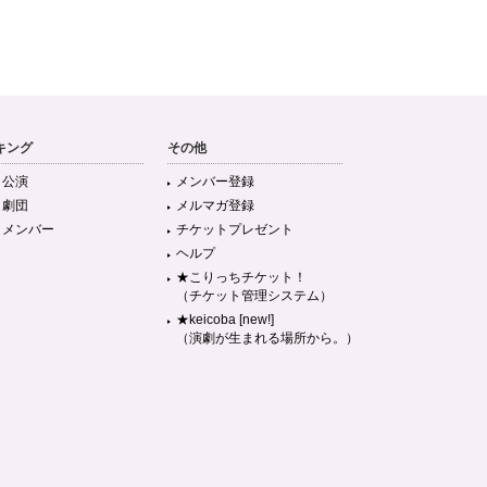
キング
その他
目公演
メンバー登録
目劇団
メルマガ登録
目メンバー
チケットプレゼント
ヘルプ
★こりっちチケット！
（チケット管理システム）
★keicoba [new!]
（演劇が生まれる場所から。）