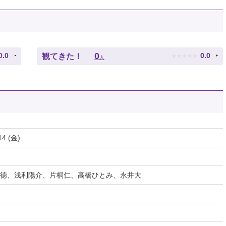
★
★
★
★
★
0
0.0
0.0
観てきた！
人
14 (金)
徳、浅利陽介、片桐仁、高橋ひとみ、永井大