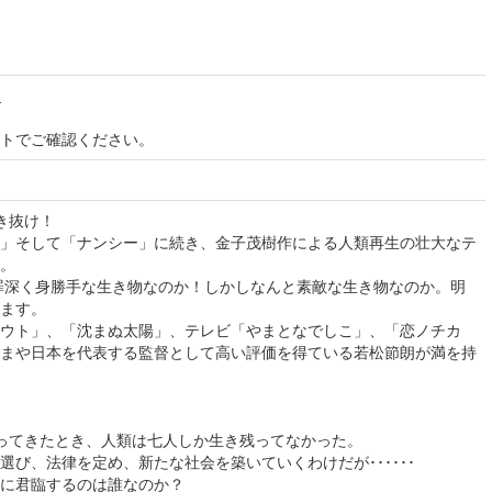
u
イトでご確認ください。
き抜け！
」そして「ナンシー」に続き、金子茂樹作による人類再生の壮大なテ
。
と罪深く身勝手な生き物なのか！しかしなんと素敵な生き物なのか。明
ます。
ウト」、「沈まぬ太陽」、テレビ「やまとなでしこ」、「恋ノチカ
まや日本を代表する監督として高い評価を得ている若松節朗が満を持
ってきたとき、人類は七人しか生き残ってなかった。
選び、法律を定め、新たな社会を築いていくわけだが･･････
に君臨するのは誰なのか？