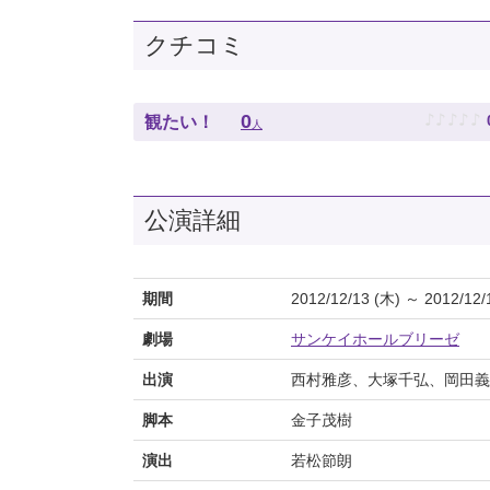
クチコミ
♪
♪
♪
♪
♪
0
観たい！
人
公演詳細
期間
2012/12/13 (木) ～ 2012/12/
劇場
サンケイホールブリーゼ
出演
西村雅彦、大塚千弘、岡田義
脚本
金子茂樹
演出
若松節朗