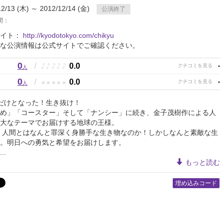
12/13 (木) ～ 2012/12/14 (金)
公演終了
間：
サイト：
http://kyodotokyo.com/chikyu
な公演情報は公式サイトでご確認ください。
0
♪
♪
♪
♪
♪
/
0.0
人
0
★
★
★
★
★
/
0.0
人
だけとなった！生き抜け！
め」「コースター」そして「ナンシー」に続き、金子茂樹作による人
大なテーマでお届けする地球の王様。
冬、人間とはなんと罪深く身勝手な生き物なのか！しかしなんと素敵な生
。明日への勇気と希望をお届けします。
..
もっと読む
埋め込みコード