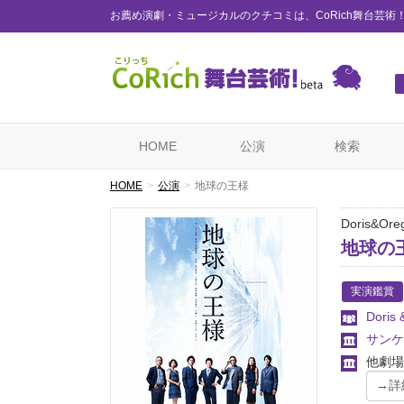
お薦め演劇・ミュージカルのクチコミは、CoRich舞台芸術
HOME
公演
検索
HOME
公演
地球の王様
Doris&Oreg
地球の
実演鑑賞
Doris 
サンケ
他劇場