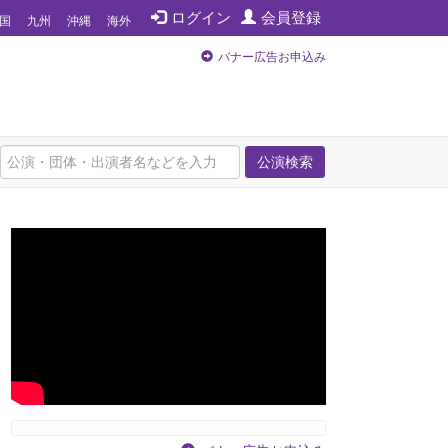
ログイン
会員登録
国
九州
沖縄
海外
バナー広告お申込み
公演検索