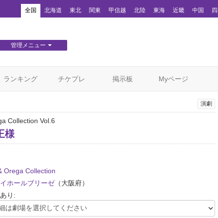
！
全国
北海道
東北
関東
甲信越
北陸
東海
近畿
中国
四
管理メニュー
団体WEBサイト管理
顧客管理
ランキング
チケプレ
掲示板
Myページ
演劇
a Collection Vol.6
王様
& Orega Collection
イホールブリーゼ
（大阪府）
あり: