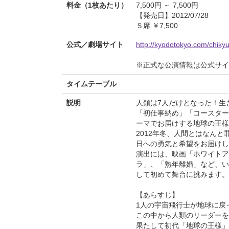
料金（1枚あたり）
7,500円 ～ 7,500円
【発売日】2012/07/28
Ｓ席 ￥7,500
公式／劇場サイト
http://kyodotokyo.com/chiky
※正式な公演情報は公式サ
タイムテーブル
説明
人類は7人だけとなった！生
「初仕事納め」「コースター
ーマでお届けする地球の王様
2012年冬、人間とはなん
日への勇気と希望をお届けし
演出には、映画「ホワイトア
ラ」、「熟年離婚」など、い
して初めて舞台に挑みます。
【あらすじ】
1人の宇宙飛行士が地球に戻
この中から人類のリーダーを
果たして初代「地球の王様」