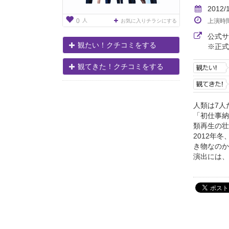
2012/
人
上演時
0
お気に入りチラシにする
公式
観たい！クチコミをする
※正式
観てきた！クチコミをする
人類は7人
「初仕事納
類再生の壮
2012年
き物なのか
演出には、.