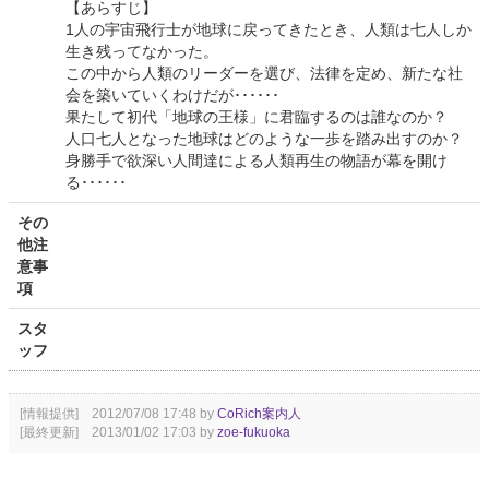
【あらすじ】
1人の宇宙飛行士が地球に戻ってきたとき、人類は七人しか
生き残ってなかった。
この中から人類のリーダーを選び、法律を定め、新たな社
会を築いていくわけだが･･････
果たして初代「地球の王様」に君臨するのは誰なのか？
人口七人となった地球はどのような一歩を踏み出すのか？
身勝手で欲深い人間達による人類再生の物語が幕を開け
る･･････
その
他注
意事
項
スタ
ッフ
[情報提供] 2012/07/08 17:48 by
CoRich案内人
[最終更新] 2013/01/02 17:03 by
zoe-fukuoka