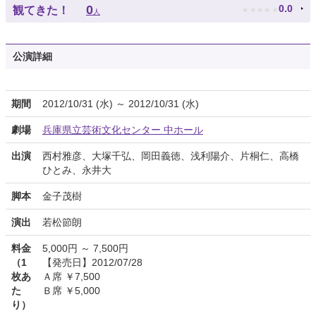
★
★
★
★
★
0
0.0
観てきた！
人
公演詳細
期間
2012/10/31 (水) ～ 2012/10/31 (水)
劇場
兵庫県立芸術文化センター 中ホール
出演
西村雅彦、大塚千弘、岡田義徳、浅利陽介、片桐仁、高橋
ひとみ、永井大
脚本
金子茂樹
演出
若松節朗
料金
5,000円 ～ 7,500円
（1
【発売日】2012/07/28
枚あ
Ａ席 ￥7,500
た
Ｂ席 ￥5,000
り）