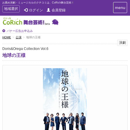
お薦め演劇・ミュージカルのクチコミは、CoRich舞台芸術！
T
menu
T
地域選択
ログイン
会員登録
o
o
g
g
g
g
l
l
バナー広告お申込み
e
e
HOME
公演
地球の王様
n
n
演劇
a
a
v
Doris&Orega Collection Vol.6
i
v
地球の王様
g
i
a
g
t
a
i
t
o
n
i
o
n