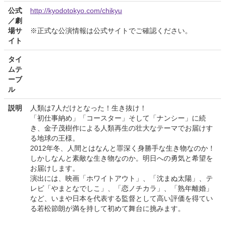
公式
http://kyodotokyo.com/chikyu
／劇
場サ
※正式な公演情報は公式サイトでご確認ください。
イト
タイ
ムテ
ーブ
ル
説明
人類は7人だけとなった！生き抜け！
「初仕事納め」「コースター」そして「ナンシー」に続
き、金子茂樹作による人類再生の壮大なテーマでお届けす
る地球の王様。
2012年冬、人間とはなんと罪深く身勝手な生き物なのか！
しかしなんと素敵な生き物なのか。明日への勇気と希望を
お届けします。
演出には、映画「ホワイトアウト」、「沈まぬ太陽」、テ
レビ「やまとなでしこ」、「恋ノチカラ」、「熟年離婚」
など、いまや日本を代表する監督として高い評価を得てい
る若松節朗が満を持して初めて舞台に挑みます。