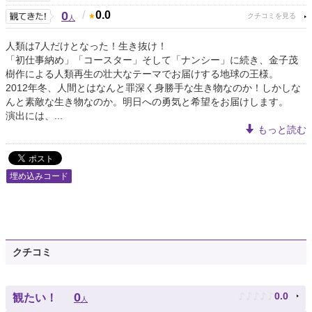
0
/
0.0
人
人類は7人だけとなった！生き抜け！
「初仕事納め」「コースター」そして「ナンシー」に続き、金子茂
樹作による人類再生の壮大なテーマでお届けする地球の王様。
2012年冬、人間とはなんと罪深く身勝手な生き物なのか！しかしな
んと素敵な生き物なのか。明日への勇気と希望をお届けします。
演出には、...
もっと読む
埋め込みコード
クチコミ
♪
♪
♪
♪
♪
0
0.0
観たい！
人