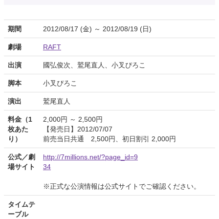
期間
2012/08/17 (金) ～ 2012/08/19 (日)
劇場
RAFT
出演
國弘俊次、鷲尾直人、小叉ぴろこ
脚本
小叉ぴろこ
演出
鷲尾直人
料金（1
2,000円 ～ 2,500円
枚あた
【発売日】2012/07/07
り）
前売当日共通 2,500円、初日割引 2,000円
公式／劇
http://7millions.net/?page_id=9
場サイト
34
※正式な公演情報は公式サイトでご確認ください。
タイムテ
ーブル