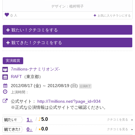
デザイン：植村明子
人
0
お気に入りチラシにする
観たい！クチコミをする
観てきた！クチコミをする
実演鑑賞
7millions-ナナミリオンズ-
RAFT
（東京都）
2012/08/17 (金) ～ 2012/08/19 (日)
公演終了
上演時間：
公式サイト：
http://7millions.net/?page_id=934
※正式な公演情報は公式サイトでご確認ください。
1
/
5.0
人
0
/
0.0
人