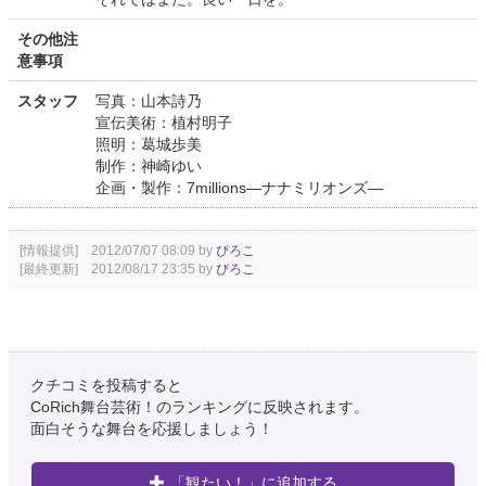
その他注
意事項
スタッフ
写真：山本詩乃
宣伝美術：植村明子
照明：葛城歩美
制作：神崎ゆい
企画・製作：7millions―ナナミリオンズ―
[情報提供] 2012/07/07 08:09 by
ぴろこ
[最終更新] 2012/08/17 23:35 by
ぴろこ
クチコミを投稿すると
CoRich舞台芸術！のランキングに反映されます。
面白そうな舞台を応援しましょう！
「観たい！」に追加する