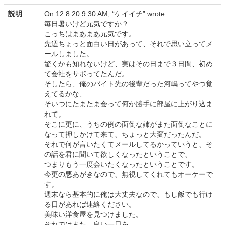
説明
On 12.8.20 9:30 AM, “ケイイチ” wrote:
毎日暑いけど元気ですか？
こっちはまあまあ元気です。
先週ちょっと面白い日があって、それで思い立ってメ
ールしました。
驚くかも知れないけど、実はその日まで３日間、初め
て会社をサボってたんだ。
そしたら、俺のバイト先の後輩だった河嶋ってやつ覚
えてるかな、
そいつにたまたま会って何か勝手に部屋に上がり込ま
れて。
そこに更に、うちの例の面倒な姉がまた面倒なことに
なって押しかけて来て、ちょっと大変だったんだ。
それで何が言いたくてメールしてるかっていうと、そ
の話を君に聞いて欲しくなったということで、
つまりもう一度会いたくなったということです。
今更の悪あがきなので、無視してくれてもオーケーで
す。
週末なら基本的に俺は大丈夫なので、もし飯でも行け
る日があれば連絡ください。
美味い洋食屋を見つけました。
それではまた。良い一日を。