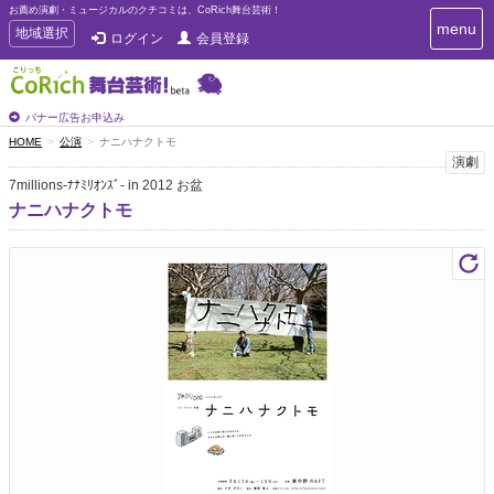
お薦め演劇・ミュージカルのクチコミは、CoRich舞台芸術！
T
menu
T
地域選択
ログイン
会員登録
o
o
g
g
g
g
l
l
バナー広告お申込み
e
e
HOME
公演
ナニハナクトモ
n
n
演劇
a
a
v
7millions-ﾅﾅﾐﾘｵﾝｽﾞ- in 2012 お盆
i
v
ナニハナクトモ
g
i
a
g
t
a
i
t
o
n
i
o
n