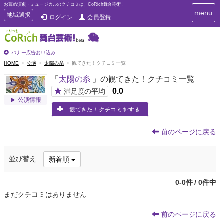
お薦め演劇・ミュージカルのクチコミは、CoRich舞台芸術！
T
menu
T
地域選択
ログイン
会員登録
o
o
g
g
g
g
l
l
バナー広告お申込み
e
e
HOME
公演
太陽の糸
観てきた！クチコミ一覧
n
n
a
「
太陽の糸
」の観てきた！クチコミ一覧
a
v
i
v
★
0.0
満足度の平均
g
公演情報
i
a
観てきた！クチコミをする
g
t
a
i
t
o
前のページに戻る
n
i
o
並び替え
新着順
n
0-0件 / 0件中
まだクチコミはありません
前のページに戻る