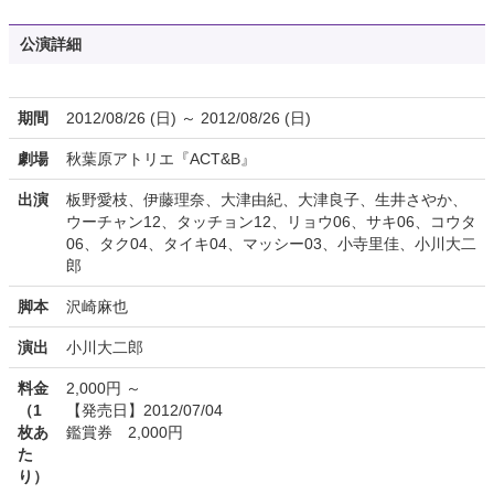
公演詳細
期間
2012/08/26 (日) ～ 2012/08/26 (日)
劇場
秋葉原アトリエ『ACT&B』
出演
板野愛枝、伊藤理奈、大津由紀、大津良子、生井さやか、
ウーチャン12、タッチョン12、リョウ06、サキ06、コウタ
06、タク04、タイキ04、マッシー03、小寺里佳、小川大二
郎
脚本
沢崎麻也
演出
小川大二郎
料金
2,000円 ～
（1
【発売日】2012/07/04
枚あ
鑑賞券 2,000円
た
り）