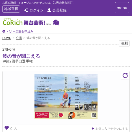
お薦め演劇・ミュージカルのクチコミは、CoRich舞台芸術！
T
menu
T
地域選択
ログイン
会員登録
o
o
g
g
g
g
l
l
バナー広告お申込み
e
e
HOME
公演
波の音が聞こえる
n
n
演劇
a
a
v
2期公演
i
v
波の音が聞こえる
g
i
@第2回早口選手権
a
g
t
a
i
t
o
n
i
o
n
人
0
お気に入りチラシにする