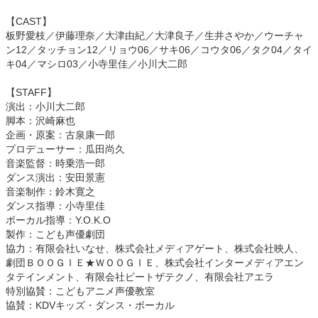
【CAST】
板野愛枝／伊藤理奈／大津由紀／大津良子／生井さやか／ウーチャ
ン12／タッチョン12／リョウ06／サキ06／コウタ06／タク04／タイ
キ04／マシロ03／小寺里佳／小川大二郎
【STAFF】
演出：小川大二郎
脚本：沢崎麻也
企画・原案：古泉康一郎
プロデューサー：瓜田尚久
音楽監督：時乗浩一郎
ダンス演出：安田景憲
音楽制作：鈴木寛之
ダンス指導：小寺里佳
ボーカル指導：Y.O.K.O
製作：こども声優劇団
協力：有限会社いなせ、株式会社メディアゲート、株式会社映人、
劇団ＢＯＯＧＩＥ★ＷＯＯＧＩＥ、株式会社インターメディアエン
タテインメント、有限会社ビートザテクノ、有限会社アエラ
特別協賛：こどもアニメ声優教室
協賛：KDVキッズ・ダンス・ボーカル