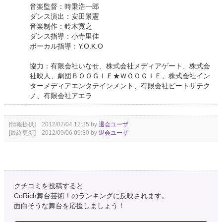
音楽監督：時乗浩一郎
ダンス演出：安田景憲
音楽制作：鈴木寛之
ダンス指導：小寺里佳
ボーカル指導：Y.O.K.O
協力：有限会社いなせ、株式会社メディアゲート、株式会
社映人、劇団ＢＯＯＧＩＥ★ＷＯＯＧＩＥ、株式会社イン
ターメディアエンタテインメント、有限会社ビートザテク
ノ、有限会社アエラ
[情報提供] 2012/07/04 12:35 by
退会ユーザ
[最終更新] 2012/09/06 09:30 by
退会ユーザ
クチコミを投稿すると
CoRich舞台芸術！のランキングに反映されます。
面白そうな舞台を応援しましょう！