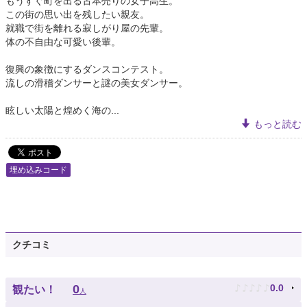
もうすぐ町を出る古本売りの女子高生。
この街の思い出を残したい親友。
就職で街を離れる寂しがり屋の先輩。
体の不自由な可愛い後輩。
復興の象徴にするダンスコンテスト。
流しの滑稽ダンサーと謎の美女ダンサー。
眩しい太陽と煌めく海の...
もっと読む
埋め込みコード
クチコミ
♪
♪
♪
♪
♪
0
0.0
観たい！
人