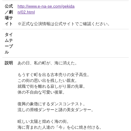
公式
http://www.e-na-se.com/gekida
／劇
n/02.html
場サ
イト
※正式な公演情報は公式サイトでご確認ください。
タイ
ムテ
ーブ
ル
説明
あの日、私の町が、海に消えた。
もうすぐ町を出る古本売りの女子高生。
この街の思い出を残したい親友。
就職で街を離れる寂しがり屋の先輩。
体の不自由な可愛い後輩。
復興の象徴にするダンスコンテスト。
流しの滑稽ダンサーと謎の美女ダンサー。
眩しい太陽と煌めく海の街。
海に育まれた人達の『今』を心に焼き付ける。