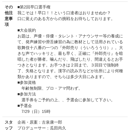
その
■第2回早口選手権
他注
我こそは！早口！！という口達者はおりませぬか？
意事
口に覚えのある方からの挑戦をお待ちしております。
項
■大会規約
お題は、声優・俳優・タレント・アナウンサー等の養成に
て、発声練習や滑舌練習の為に教材として活用されている
歌舞伎十八番の一つの『外郎売り（ういろううり）』。大
きな声でハッキリと、最も早く、正確に『外郎売り』を暗
唱した者が勝者。噛んだり、飛ばしたり、間違えるとお手
つきとなります。お手つきは２回まで。３回目で強制終
了、失格となります。漢字の読み方などが出所により何種
類かありますので、そちらは多少大目にみます。
■参加資格
年齢無制限、プロ・アマ問わず。
■参加方法
選手券をご予約の上、、予選会に参加して下さい。
■予選会
7/29（日）15時
スタ
企画・原案：古泉康一郎
ッフ
プロデューサー：瓜田尚久