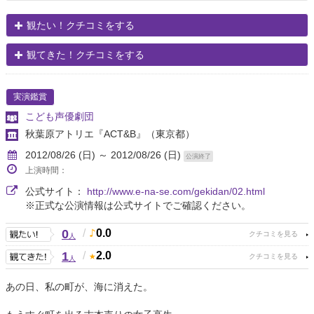
観たい！クチコミをする
観てきた！クチコミをする
実演鑑賞
こども声優劇団
秋葉原アトリエ『ACT&B』
（東京都）
2012/08/26 (日) ～ 2012/08/26 (日)
公演終了
上演時間：
公式サイト：
http://www.e-na-se.com/gekidan/02.html
※正式な公演情報は公式サイトでご確認ください。
0
/
0.0
人
1
/
2.0
人
あの日、私の町が、海に消えた。