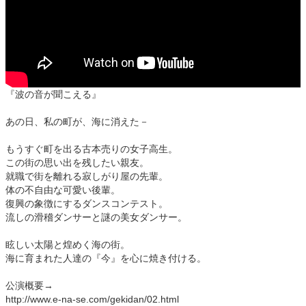
『波の音が聞こえる』
あの日、私の町が、海に消えた－
もうすぐ町を出る古本売りの女子高生。
この街の思い出を残したい親友。
就職で街を離れる寂しがり屋の先輩。
体の不自由な可愛い後輩。
復興の象徴にするダンスコンテスト。
流しの滑稽ダンサーと謎の美女ダンサー。
眩しい太陽と煌めく海の街。
海に育まれた人達の『今』を心に焼き付ける。
公演概要→
http://www.e-na-se.com/gekidan/02.html