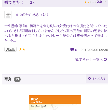
★
★
★
★
★
1
2.0
観てきた！
人
まつのたかあき（14）
一生懸命 事前に初舞台を含む5人の女優だけの公演だと聞いていた
ので､それ程期待はしていませんでした｡案の定他の劇団の芝居に比
べると稚拙さが目立ちました｡只､一生懸命さは充分伝わって来まし
た｡今...
★★
満足度
0
2012/09/06 09:30
観てきた！一覧へ
すべて見る
写真
13