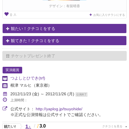
デザイン：有留晴香
人
0
お気に入りチラシにする
観たい！クチコミをする
観てきた！クチコミをする
チケットプレゼント終了
実演鑑賞
つよしとひでき(trf)
根津 マルヒ
（東京都）
2012/11/23 (金) ～ 2012/11/26 (月)
公演終了
上演時間：
公式サイト：
http://yaplog.jp/tsuyohide/
※正式な公演情報は公式サイトでご確認ください。
1
/
3.0
人