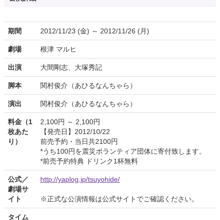
期間
2012/11/23 (金) ～ 2012/11/26 (月)
劇場
根津 マルヒ
出演
大間剛志、大塚秀記
脚本
関村俊介（あひるなんちゃら）
演出
関村俊介（あひるなんちゃら）
料金（1
2,100円 ～ 2,100円
枚あた
【発売日】2012/10/22
り）
前売予約・当日共2100円
*うち100円を震災ボランティア団体に寄付致します。
*前売予約特典 ドリンク1杯無料
公式／
http://yaplog.jp/tsuyohide/
劇場サ
イト
※正式な公演情報は公式サイトでご確認ください。
タイム