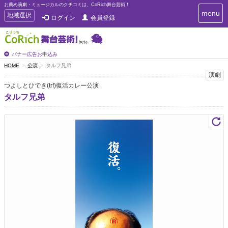
お薦め演劇・ミュージカルのクチコミは、CoRich舞台芸術！
T
menu
T
地域選択
ログイン
会員登録
o
o
g
g
g
g
l
l
バナー広告お申込み
e
e
HOME
公演
タルフ兄弟
n
n
演劇
a
a
v
つよしとひでき(trf)復活カレー公演
i
v
タルフ兄弟
g
i
a
g
t
a
i
t
o
n
i
o
n