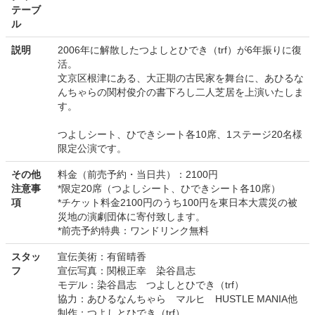
テーブ
ル
説明
2006年に解散したつよしとひでき（trf）が6年振りに復
活。
文京区根津にある、大正期の古民家を舞台に、あひるな
んちゃらの関村俊介の書下ろし二人芝居を上演いたしま
す。
つよしシート、ひできシート各10席、1ステージ20名様
限定公演です。
その他
料金（前売予約・当日共）：2100円
注意事
*限定20席（つよしシート、ひできシート各10席）
項
*チケット料金2100円のうち100円を東日本大震災の被
災地の演劇団体に寄付致します。
*前売予約特典：ワンドリンク無料
スタッ
宣伝美術：有留晴香
フ
宣伝写真：関根正幸 染谷昌志
モデル：染谷昌志 つよしとひでき（trf）
協力：あひるなんちゃら マルヒ HUSTLE MANIA他
制作：つよしとひでき（trf）