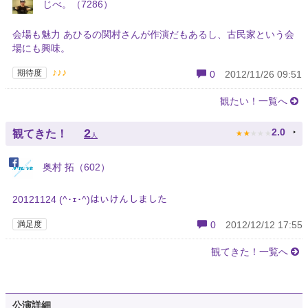
じべ。（7286）
会場も魅力 あひるの関村さんが作演だもあるし、古民家という会
場にも興味。
♪♪♪
期待度
0
2012/11/26 09:51
観たい！一覧へ
★
★
★
★
★
2
2.0
観てきた！
人
奥村 拓（602）
20121124 (^･ｪ･^)はいけんしました
満足度
0
2012/12/12 17:55
観てきた！一覧へ
公演詳細