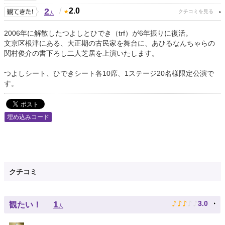
2
/
2.0
人
2006年に解散したつよしとひでき（trf）が6年振りに復活。
文京区根津にある、大正期の古民家を舞台に、あひるなんちゃらの
関村俊介の書下ろし二人芝居を上演いたします。
つよしシート、ひできシート各10席、1ステージ20名様限定公演で
す。
埋め込みコード
クチコミ
♪
♪
♪
♪
♪
1
3.0
観たい！
人