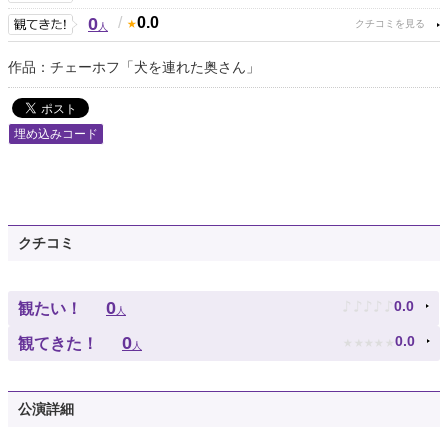
0
/
0.0
人
作品：チェーホフ「犬を連れた奥さん」
埋め込みコード
クチコミ
♪
♪
♪
♪
♪
0
0.0
観たい！
人
★
★
★
★
★
0
0.0
観てきた！
人
公演詳細