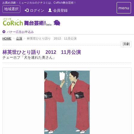
お薦め演劇・ミュージカルのクチコミは、CoRich舞台芸術！
T
menu
T
地域選択
ログイン
会員登録
o
o
g
g
g
g
l
l
バナー広告お申込み
e
e
HOME
公演
林英世ひとり語り 2012 11月公演
n
n
演劇
a
a
v
林英世ひとり語り 2012 11月公演
i
v
チェーホフ「犬を連れた奥さん」
g
i
a
g
t
a
i
t
o
n
i
o
n