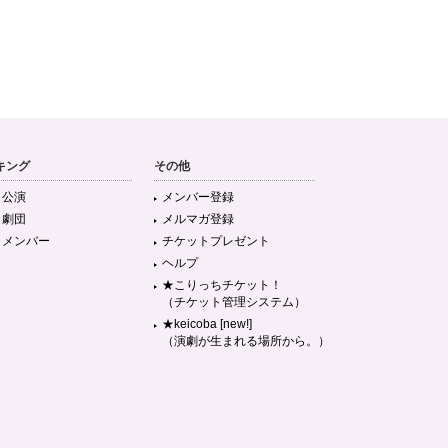
キング
その他
目公演
メンバー登録
目劇団
メルマガ登録
目メンバー
チケットプレゼント
ヘルプ
★こりっちチケット！
（チケット管理システム）
★keicoba [new!]
（演劇が生まれる場所から。）