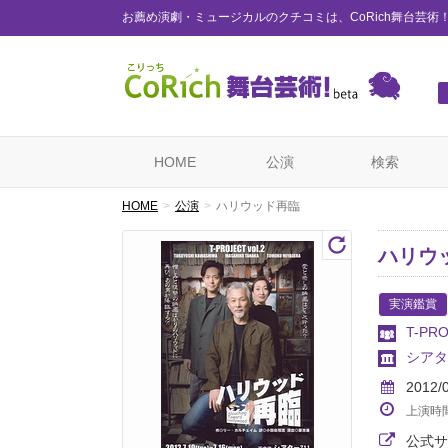
お薦め演劇・ミュージカルのクチコミは、CoRich舞台芸術
HOME
公演
検索
HOME
公演
ハリウッド再臨
ハリウ
実演鑑賞
T-PR
シアタ
2012/
上演時
公式