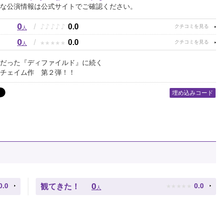
な公演情報は公式サイトでご確認ください。
0
♪
♪
♪
♪
♪
/
0.0
人
0
★
★
★
★
★
/
0.0
人
だった『ディファイルド』に続く
チェイム作 第２弾！！
埋め込みコード
★
★
★
★
★
0
0.0
0.0
観てきた！
人