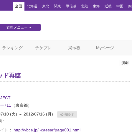
！
全国
北海道
東北
関東
甲信越
北陸
東海
近畿
中国
四
管理メニュー
団体WEBサイト管理
顧客管理
ランキング
チケプレ
掲示板
Myページ
演劇
ッド再臨
OJECT
ー711
（東京都）
07/10 (火) ～ 2012/07/16 (月)
公演終了
間：
サイト：
http://ybce.jp/~caesar/page001.html