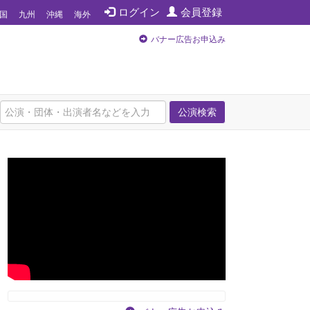
ログイン
会員登録
国
九州
沖縄
海外
バナー広告お申込み
公演検索