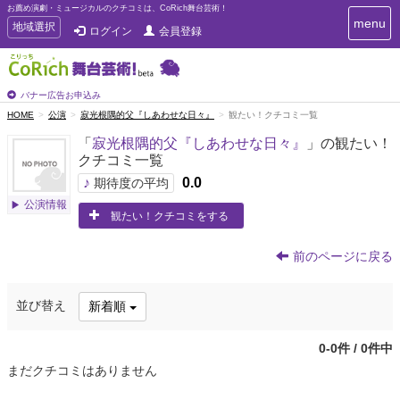
お薦め演劇・ミュージカルのクチコミは、CoRich舞台芸術！
T
menu
T
地域選択
ログイン
会員登録
o
o
g
g
g
g
l
l
バナー広告お申込み
e
e
HOME
公演
寂光根隅的父『しあわせな日々』
観たい！クチコミ一覧
n
n
a
「
寂光根隅的父『しあわせな日々』
」の観たい！
a
v
クチコミ一覧
i
v
g
♪
0.0
i
期待度の平均
a
g
公演情報
t
観たい！クチコミをする
a
i
t
o
n
i
前のページに戻る
o
n
並び替え
新着順
0-0件 / 0件中
まだクチコミはありません