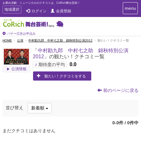
お薦め演劇・ミュージカルのクチコミは、CoRich舞台芸術！
T
menu
T
地域選択
ログイン
会員登録
o
o
g
g
g
g
l
l
バナー広告お申込み
e
e
HOME
公演
中村勘九郎 中村七之助 錦秋特別公演2012
観たい！クチコミ一覧
n
n
a
「
中村勘九郎 中村七之助 錦秋特別公演
a
v
2012
」の観たい！クチコミ一覧
i
v
g
♪
0.0
i
期待度の平均
a
公演情報
g
t
観たい！クチコミをする
a
i
t
o
n
i
前のページに戻る
o
n
並び替え
新着順
0-0件 / 0件中
まだクチコミはありません