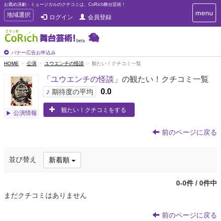
お薦め演劇・ミュージカルのクチコミは、CoRich舞台芸術！
T
menu
T
地域選択
ログイン
会員登録
o
o
g
g
g
g
l
l
バナー広告お申込み
e
e
HOME
公演
ユウエンチの怪談
観たい！クチコミ一覧
n
n
a
「
ユウエンチの怪談
」の観たい！クチコミ一覧
a
v
i
v
♪
0.0
期待度の平均
g
i
a
観たい！クチコミをする
g
公演情報
t
a
i
t
o
前のページに戻る
n
i
o
並び替え
新着順
n
0-0件 / 0件中
まだクチコミはありません
前のページに戻る