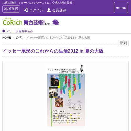
お薦め演劇・ミュージカルのクチコミは、CoRich舞台芸術！
T
menu
T
地域選択
ログイン
会員登録
o
o
g
g
g
g
l
l
バナー広告お申込み
e
e
HOME
公演
イッセー尾形のこれからの生活2012 in 夏の大阪
n
n
演劇
a
a
v
イッセー尾形のこれからの生活2012 in 夏の大阪
i
v
g
i
a
g
t
a
i
t
o
n
i
o
n