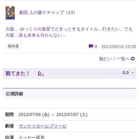
劇団 人の森ケチャップ（13）
大阪… ゆっくりの速度でどきっとするタイトル…行きたい。でも
大阪…道も未来も分かんない…
期待度
0
2012/06/16 23:28
観たい！一覧へ
★
★
★
★
★
0
0.0
観てきた！
人
公演詳細
期間
2012/07/06 (金) ～ 2012/07/07 (土)
劇場
サンケイホールブリーゼ
出演
イッセー尾形