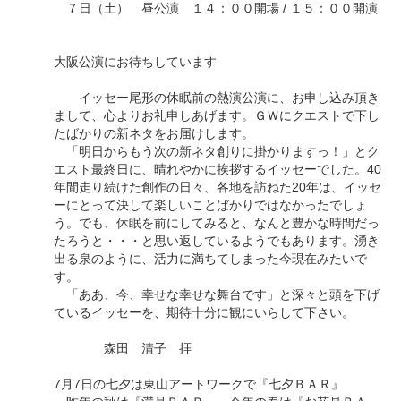
７日（土） 昼公演 １４：００開場 / １５：００開演
大阪公演にお待ちしています
イッセー尾形の休眠前の熱演公演に、お申し込み頂き
まして、心よりお礼申しあげます。ＧＷにクエストで下し
たばかりの新ネタをお届けします。
「明日からもう次の新ネタ創りに掛かりますっ！」とク
エスト最終日に、晴れやかに挨拶するイッセーでした。40
年間走り続けた創作の日々、各地を訪ねた20年は、イッセ
ーにとって決して楽しいことばかりではなかったでしょ
う。でも、休眠を前にしてみると、なんと豊かな時間だっ
たろうと・・・と思い返しているようでもあります。湧き
出る泉のように、活力に満ちてしまった今現在みたいで
す。
「ああ、今、幸せな幸せな舞台です」と深々と頭を下げ
ているイッセーを、期待十分に観にいらして下さい。
森田 清子 拝
7月7日の七夕は東山アートワークで『七夕ＢＡＲ』