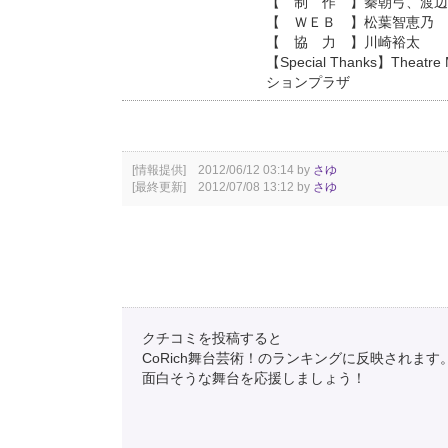
【 制 作 】秦朝弓、渡辺
【 ＷＥＢ 】松葉智恵乃
【 協 力 】川崎裕太
【Special Thanks】
ションプラザ
[情報提供] 2012/06/12 03:14 by
さゆ
[最終更新] 2012/07/08 13:12 by
さゆ
クチコミを投稿すると
CoRich舞台芸術！のランキングに反映されます
面白そうな舞台を応援しましょう！