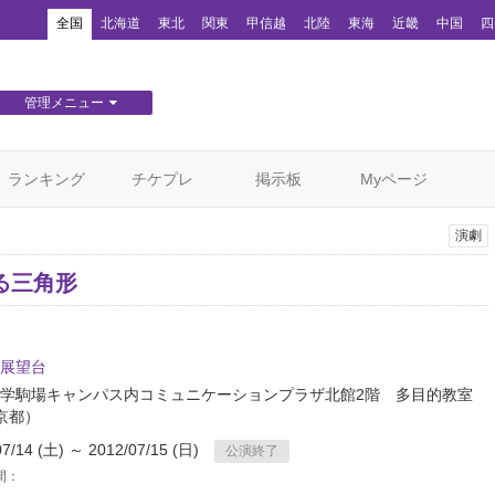
！
全国
北海道
東北
関東
甲信越
北陸
東海
近畿
中国
四
管理メニュー
団体WEBサイト管理
顧客管理
ランキング
チケプレ
掲示板
Myページ
演劇
る三角形
展望台
学駒場キャンパス内コミュニケーションプラザ北館2階 多目的教室
京都）
07/14 (土) ～ 2012/07/15 (日)
公演終了
間：