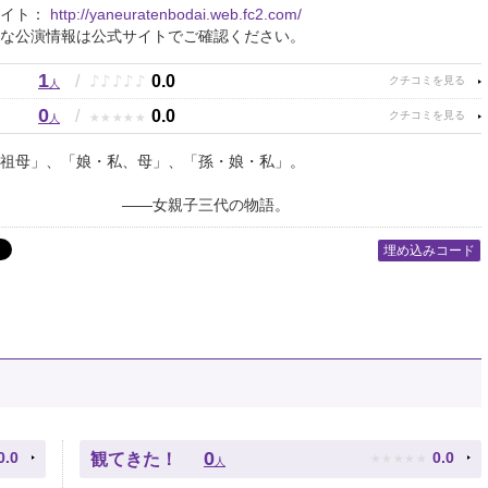
サイト：
http://yaneuratenbodai.web.fc2.com/
な公演情報は公式サイトでご確認ください。
1
♪
♪
♪
♪
♪
/
0.0
人
0
★
★
★
★
★
/
0.0
人
祖母」、「娘・私、母」、「孫・娘・私」。
女親子三代の物語。
埋め込みコード
★
★
★
★
★
0
0.0
0.0
観てきた！
人