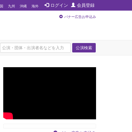
ログイン
会員登録
国
九州
沖縄
海外
バナー広告お申込み
公演検索