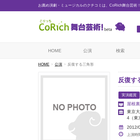
お薦め演劇・ミュージカルのクチコミは、CoRich舞台芸術
HOME
公演
検索
HOME
公演
反復する三角形
反復す
実演鑑賞
屋根裏
東京大
4
（東
2012/
上演時