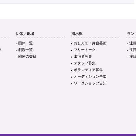
団体／劇場
掲示板
ラン
団体一覧
おしえて！舞台芸術
注
ミ
劇場一覧
フリートーク
注
団体の登録
出演者募集
注
スタッフ募集
ボランティア募集
オーディション告知
ワークショップ告知