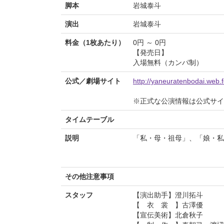
脚本
岩城泰斗
演出
岩城泰斗
料金（1枚あたり）
0円 ～ 0円
【発売日】
入場無料（カンパ制）
公式／劇場サイト
http://yaneuratenbodai.web.
※正式な公演情報は公式サ
タイムテーブル
説明
「私・母・祖母」、「娘・私
――女親子
その他注意事項
スタッフ
【演出助手】澄川拓斗
【 衣 裳 】古澤優
【宣伝美術】北倉秋子