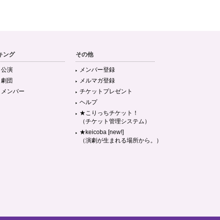
キング
その他
目公演
メンバー登録
目劇団
メルマガ登録
目メンバー
チケットプレゼント
ヘルプ
★こりっちチケット！
（チケット管理システム）
★keicoba [new!]
（演劇が生まれる場所から。）