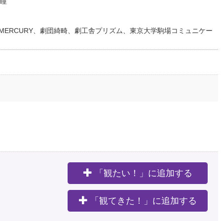
瞳
Theatre MERCURY、劇団綺畸、劇工舎プリズム、東京大学駒場コミュニケー
「観たい！」に追加する
。
「観てきた！」に追加する