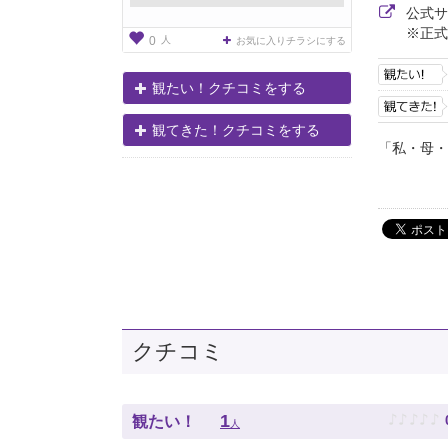
公式
※正式
人
0
お気に入りチラシにする
観たい！クチコミをする
観てきた！クチコミをする
「私・母・
――
クチコミ
♪
♪
♪
♪
♪
1
観たい！
人