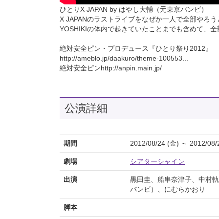
ひとりX JAPAN by はやし大輔（元東京バンビ）
X JAPANのラストライブをなぜか一人で全部やろ
YOSHIKIの体内で起きていたことまでも含めて、全
絶対安全ピン・プロデュース『ひとり祭り2012』
http://ameblo.jp/daakuro/theme-100553...
絶対安全ピンhttp://anpin.main.jp/
公演詳細
期間
2012/08/24 (金) ～ 2012/08/
劇場
シアターシャイン
出演
黒田圭、船串奈津子、中村軌
バンビ）、にむらかおり
脚本