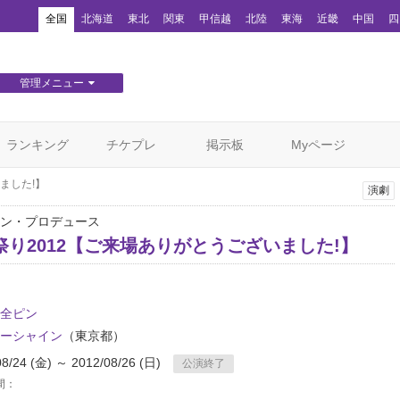
！
全国
北海道
東北
関東
甲信越
北陸
東海
近畿
中国
四
管理メニュー
団体WEBサイト管理
顧客管理
ランキング
チケプレ
掲示板
Myページ
ました!】
演劇
ン・プロデュース
祭り2012【ご来場ありがとうございました!】
全ピン
ーシャイン
（東京都）
08/24 (金) ～ 2012/08/26 (日)
公演終了
間：