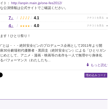
サイト：
http://anpin.main.jp/one-fes2012/
な公演情報は公式サイトでご確認ください。
7
♪
♪
♪
♪
♪
/
4.1
人
4
★
★
★
★
★
/
4.0
人
ます！ひとり祭り！
り”とは・・・絶対安全ピンのプロデュース企画として2011年より開
座30分劇場初代優勝者・黒田圭（絶対安全ピン）による「ひとりガン
じめとして、アニメ・漫画・映画等の名作を一人で無理やり身体化
るパフォーマンス（わたしたち...
もっと読む
埋め込みコード