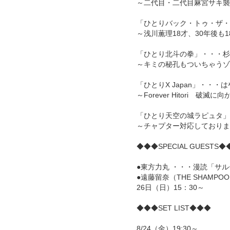
～二代目・二代目麻宮サキ襲
「ひとりバック・トゥ・ザ・
～浅川薫理18才、30年後も1
「ひとり北斗の拳」・・・杉
～キミの秘孔もついちゃうゾ
「ひとりX Japan」・・
～Forever Hitori 破滅に
「ひとり天空の城ラピュタ」
～チャプター対応しておりま
◆◆◆SPECIAL GUESTS◆
●東方力丸 ・・・漫読「サル
●遠藤留奈（THE SHAMP
26日（日）15：30～
◆◆◆SET LIST◆◆◆
8/24（金）19:30～