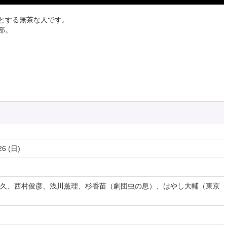
うとする無茶な人です。
部。
26 (日)
久、西村俊彦、浅川薫理、杉香苗（劇団虫の息）、はやし大輔（東京