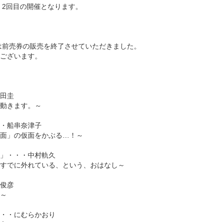
、2回目の開催となります。
0の回は前売券の販売を終了させていただきました。
ございます。
田圭
動きます。～
・船串奈津子
面」の仮面をかぶる…！～
」・・・中村軌久
すでに外れている、という、おはなし～
俊彦
～
・・にむらかおり