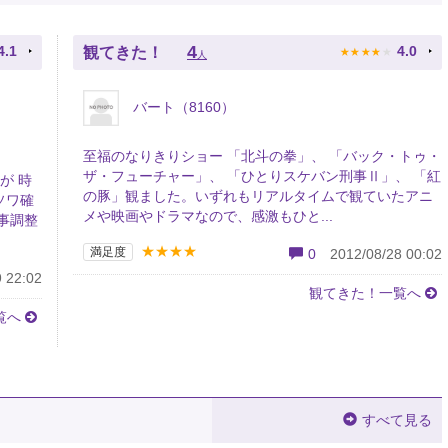
★
★
★
★
★
4
4.1
4.0
観てきた！
人
バート（8160）
至福のなりきりショー 「北斗の拳」、 「バック・トゥ・
ザ・フューチャー」、 「ひとりスケバン刑事Ⅱ」、 「紅
が 時
の豚」観ました。いずれもリアルタイムで観ていたアニ
ソワ確
メや映画やドラマなので、感激もひと...
事調整
★★★★
満足度
0
2012/08/28 00:02
 22:02
観てきた！一覧へ
覧へ
すべて見る