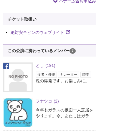
バナー広告お申込み
チケット取扱い
絶対安全ピンのウェブサイト
この公演に携わっているメンバー
7
とし
(191)
役者・俳優
ナレーター
脚本
魂の爆発です。お楽しみに。
フナツコ
(2)
今年もガラスの仮面一人芝居を
やります。今、あたしはガラ...