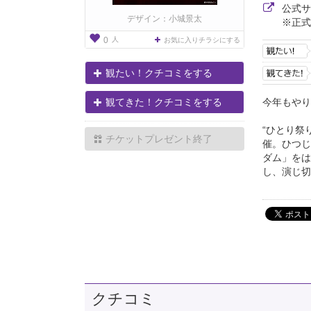
公式
デザイン：小城景太
※正式
人
0
お気に入りチラシにする
観たい！クチコミをする
今年もやり
観てきた！クチコミをする
“ひとり祭
チケットプレゼント終了
催。ひつじ
ダム」をは
し、演じ切
クチコミ