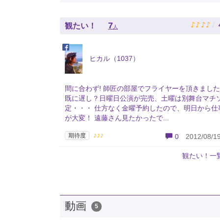
♪
♪
♪
♪
♪
7
観たい！
人
ヒカル（1037）
間に合わず! 師匠の部屋でフライヤーを頂きました
既に遅し？日曜日公演が完売、土曜は別舞台マチ
定・・・ 仕方なく金曜予約したので、明日から仕
が大変！ 遠藤さん見たかったで...
♪♪♪
期待度
0
2012/08/19
観たい！一
動画
5