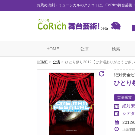
お薦め演劇・ミュージカルのクチコミは、CoRich舞台芸術
HOME
公演
検索
HOME
公演
ひとり祭り2012【ご来場ありがとうござい
絶対安全ピ
ひとり
実演鑑賞
絶対安
シアタ
2012/
上演時