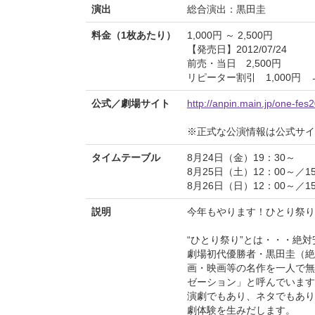
演出
総合演出：黒田圭
料金（1枚あたり）
1,000円 ～ 2,500円
【発売日】2012/07/24
前売・当日 2,500円
リピーター割引 1,000円
公式／劇場サイト
http://anpin.main.jp/one-fes
※正式な公演情報は公式サ
タイムテーブル
8月24日（金）19：30～
8月25日（土）12：00～／1
8月26日（日）12：00～／1
説明
今年もやります！ひとり祭り
“ひとり祭り”とは・・・絶対
劇場初代優勝者・黒田圭（絶
画・映画等の名作を一人で無
ゼーション」と呼んでいます
演劇でもあり、ネタでもあり
劇体験を生みだします。