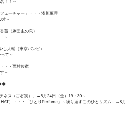
名！！～
フューチャー」・・・浅川薫理
8才～
香苗（劇団虫の息）
！～
・はやし大輔（東京バンビ）
向かって～
・・・西村俊彦
す～
◆◆
チネス（古谷実）」→8月24日（金）19：30～
OO HAT）・・・「ひとりPerfume」～繰り返すこのひとリズム～→8月