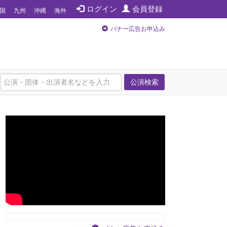
ログイン
会員登録
国
九州
沖縄
海外
バナー広告お申込み
公演検索