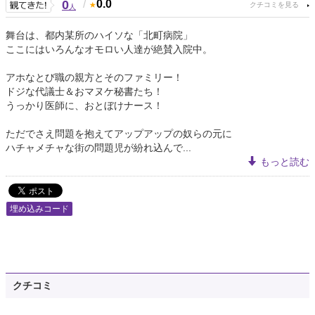
0
/
0.0
人
舞台は、都内某所のハイソな「北町病院」
ここにはいろんなオモロい人達が絶賛入院中。
アホなとび職の親方とそのファミリー！
ドジな代議士＆おマヌケ秘書たち！
うっかり医師に、おとぼけナース！
ただでさえ問題を抱えてアップアップの奴らの元に
ハチャメチャな街の問題児が紛れ込んで...
もっと読む
埋め込みコード
クチコミ