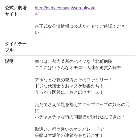
公式／劇場
http://ts-dx.com/wp/waraukyoto
サイト
u/
※正式な公演情報は公式サイトでご確認くださ
い。
タイムテー
ブル
説明
舞台は、都内某所のハイソな「北町病院」
ここにはいろんなオモロい人達が絶賛入院中。
アホなとび職の親方とそのファミリー！
ドジな代議士＆おマヌケ秘書たち！
うっかり医師に、おとぼけナース！
ただでさえ問題を抱えてアップアップの奴らの元
に
ハチャメチャな街の問題児が紛れ込んできた！
勘違い、行き違いのオンパレードで
事態は大爆笑の連鎖を巻き起こす！