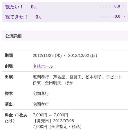
♪
♪
♪
♪
♪
0
0.0
観たい！
人
★
★
★
★
★
0
0.0
観てきた！
人
公演詳細
期間
2012/11/28 (水) ～ 2012/12/02 (日)
劇場
名鉄ホール
出演
宅間孝行、芦名星、斎藤工、松本明子、デビット
伊東、金田明夫、ほか
脚本
宅間孝行
演出
宅間孝行
料金（1枚あ
7,000円 ～ 7,000円
たり）
【発売日】2012/07/08
7,000円（全席指定・税込）