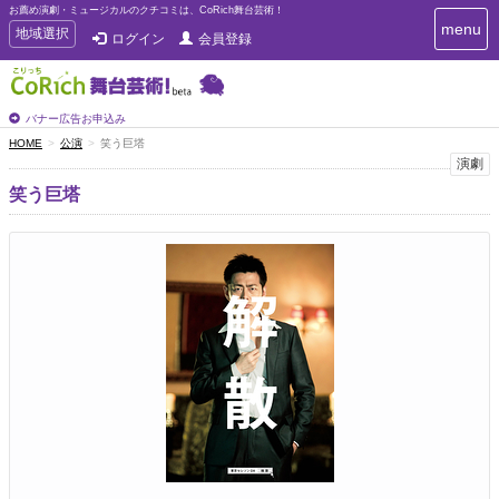
お薦め演劇・ミュージカルのクチコミは、CoRich舞台芸術！
T
menu
T
地域選択
ログイン
会員登録
o
o
g
g
g
g
l
l
バナー広告お申込み
e
e
HOME
公演
笑う巨塔
n
n
演劇
a
a
v
笑う巨塔
i
v
g
i
a
g
t
a
i
t
o
n
i
o
n