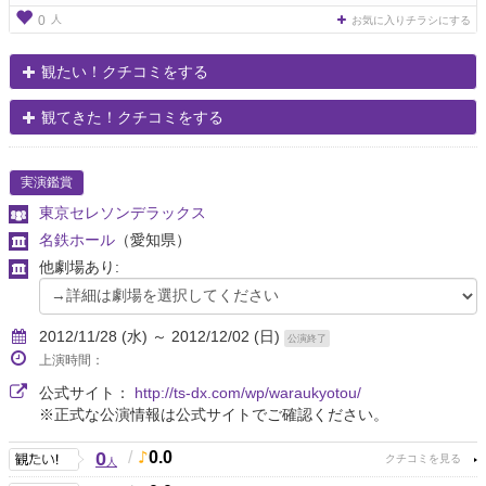
人
0
お気に入りチラシにする
観たい！クチコミをする
観てきた！クチコミをする
実演鑑賞
東京セレソンデラックス
名鉄ホール
（愛知県）
他劇場あり:
2012/11/28 (水) ～ 2012/12/02 (日)
公演終了
上演時間：
公式サイト：
http://ts-dx.com/wp/waraukyotou/
※正式な公演情報は公式サイトでご確認ください。
0
/
0.0
人